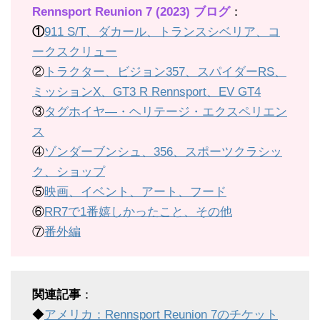
Rennsport Reunion 7 (2023) ブログ
：
①
911 S/T、ダカール、トランスシベリア、コ
ークスクリュー
②
トラクター、ビジョン357、スパイダーRS、
ミッションX、GT3 R Rennsport、EV GT4
③
タグホイヤ―・ヘリテージ・エクスペリエン
ス
④
ゾンダーブンシュ、356、スポーツクラシッ
ク、ショップ
⑤
映画、イベント、アート、フード
⑥
RR7で1番嬉しかったこと、その他
⑦
番外編
関連記事
：
◆
アメリカ：Rennsport Reunion 7のチケット