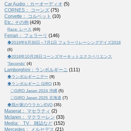
Car Audio：カーオーディオ
(5)
CORNES： コーンズ
(75)
Corvette： コルベット
(10)
Etc.: その他
(429)
Race: レース
(69)
Ferrari： フェラーリ
(146)
◆2018年6月30日～7月1日 フェラーリレーシングデイズ2018
(6)
◆2018年10月28日コーンズサーキットエクスペリエンス
'Secondo'
(4)
Lamborghini：ランボルギーニ
(111)
◆ランボルギーニデー
(9)
◆ランボルギーニ GIRO
(13)
◇GIRO Japan 2024 沖縄
(5)
◇GIRO Japan 2025 北海道
(7)
◆我が家のウラカンEVO
(35)
Maserat： マセラティ
(2)
Mclaren： マクラーレン
(33)
Media: TV、雑誌など
(152)
Mercedes： メルセデス
(21)