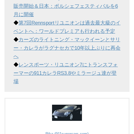
販売開始＆日本：ポルシェフェスティバルを6
月に開催
◆
第7回Rennsportリユニオンは過去最大級のイ
ベントへ：ワールドプレミアも行われる予定
◆
カーズのライトニング・マックイーンとサリ
ー・カレラがラグナセカで10年以上ぶりに再会
へ
◆
レンスポーツ・リユニオン7にトランスフォ
ーマーの911カレラRS3.8やミラージュ達が登
場
Rika (911supercars.com)