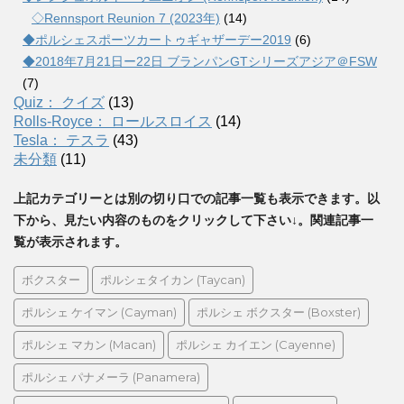
◇Rennsport Reunion 7 (2023年)
(14)
◆ポルシェスポーツカートゥギャザーデー2019
(6)
◆2018年7月21日ー22日 ブランパンGTシリーズアジア＠FSW
(7)
Quiz： クイズ
(13)
Rolls-Royce： ロールスロイス
(14)
Tesla： テスラ
(43)
未分類
(11)
上記カテゴリーとは別の切り口での記事一覧も表示できます。以
下から、見たい内容のものをクリックして下さい↓。関連記事一
覧が表示されます。
ボクスター
ポルシェタイカン (Taycan)
ポルシェ ケイマン (Cayman)
ポルシェ ボクスター (Boxster)
ポルシェ マカン (Macan)
ポルシェ カイエン (Cayenne)
ポルシェ パナメーラ (Panamera)