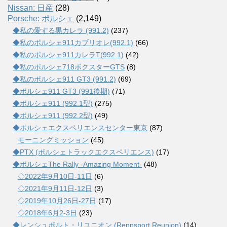
Nissan: 日産
(28)
Porsche: ポルシェ
(2,149)
◆私の愛する黒カレラ (991.2)
(237)
◆私のポルシェ911カブリオレ(992.1)
(66)
◆私のポルシェ911カレラT(992.1)
(42)
◆私のポルシェ718ボクスターGTS
(8)
◆私のポルシェ911 GT3 (991.2)
(69)
◆ポルシェ911 GT3 (991後期)
(71)
◆ポルシェ911 (992.1型)
(275)
◆ポルシェ911 (992.2型)
(49)
◆ポルシェエクスペリエンスセンター東京
(87)
モーニングミッション
(45)
◆PTX (ポルシェトラックエクスペリエンス)
(17)
◆ポルシェThe Rally -Amazing Moment-
(48)
◇2022年9月10日-11日
(6)
◇2021年9月11日-12日
(3)
◇2019年10月26日-27日
(17)
◇2018年6月2-3日
(23)
◆レンシュポルト・リユニオン (Rennsport Reunion)
(14)