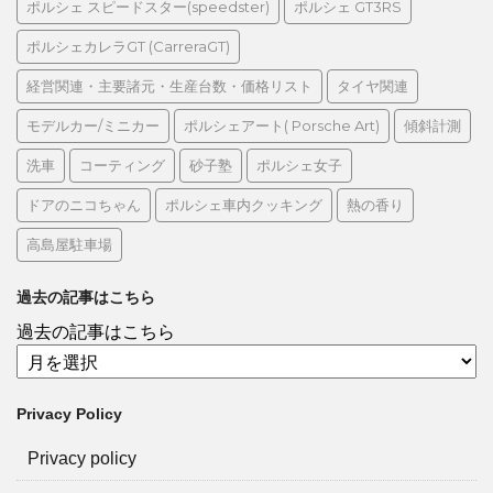
ポルシェ スピードスター(speedster)
ポルシェ GT3RS
ポルシェカレラGT (CarreraGT)
経営関連・主要諸元・生産台数・価格リスト
タイヤ関連
モデルカー/ミニカー
ポルシェアート( Porsche Art)
傾斜計測
洗車
コーティング
砂子塾
ポルシェ女子
ドアのニコちゃん
ポルシェ車内クッキング
熱の香り
高島屋駐車場
過去の記事はこちら
過去の記事はこちら
Privacy Policy
Privacy policy