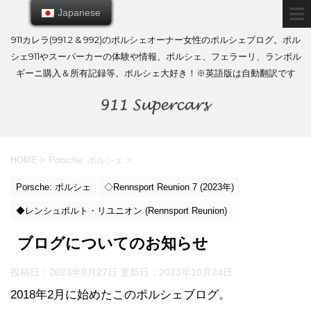
Japanese
Japanese
911カレラ(991.2 & 992)のポルシェオーナー女性のポルシェブログ。ポル
シェ911やスーパーカーの体験や情報、ポルシェ、フェラーリ、ランボル
ギーニ購入＆所有記録等。ポルシェ大好き！※英語版は自動翻訳です
HOME
>
Porsche: ポルシェ
>
Porsche: ポルシェ
◇Rennsport Reunion 7 (2023年)
◆レンシュポルト・リユニオン (Rennsport Reunion)
ブログについてのお知らせ
投稿日：2023年9月27日 更新日：
2023年10月24日
2018年2月に始めたこのポルシェブログ。