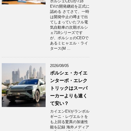
ポルシェCEOが718
EVの開発継続を正式に
認める さてさて、一時
は開発中止の噂まで出
てしまっていたフル電
気自動車の次期ポルシ
ェ718シリーズです
が、ポルシェのCEOで
あるミヒャエル・ライ
タース(M ...
2026/08/05
ポルシェ・カイエ
ンターボ・エレク
トリックはスーパ
ーカーよりも速く
て安い？
カイエンEVがランボル
ギーニ・レヴエルトを
も上回る驚異の加速性
能を記録 海外メディア