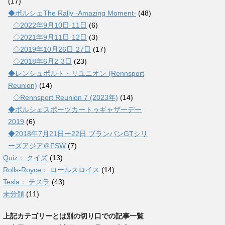
(17)
◆ポルシェThe Rally -Amazing Moment-
(48)
◇2022年9月10日-11日
(6)
◇2021年9月11日-12日
(3)
◇2019年10月26日-27日
(17)
◇2018年6月2-3日
(23)
◆レンシュポルト・リユニオン (Rennsport
Reunion)
(14)
◇Rennsport Reunion 7 (2023年)
(14)
◆ポルシェスポーツカートゥギャザーデー
2019
(6)
◆2018年7月21日ー22日 ブランパンGTシリ
ーズアジア＠FSW
(7)
Quiz： クイズ
(13)
Rolls-Royce： ロールスロイス
(14)
Tesla： テスラ
(43)
未分類
(11)
上記カテゴリーとは別の切り口での記事一覧