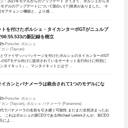
ン：2027年モデルからのアップデート さてさて、ポルシェからタ
7年モデルのアップデートについて面白い(？)発表がありました。 そ
ギアチェンジ機能と、より感 ...
ットを付けたポルシェ・タイカンターボGTがニュルブ
6:55.533の新記録を樹立
-
Porsche: ポルシェ
ン (Taycan)
とヴァイザッハパッケージを付けたポルシェのタイカンターボGT
ェのGTモデル向けに提供されているサーキット走行向けに特別に
ンタイキット』。 マンタイキットとはヴ ...
タイカンとパナメーラは統合されて1つのモデルにな
-
Porsche: ポルシェ
ン (Taycan)
,
ポルシェ パナメーラ (Panamera)
代でパナメーラの名前を引き継ぐ可能性 まだまだ全然決まったお
これはポルシェの新CEOであるMichael Leitersさんが、前CEO
e氏によ ...