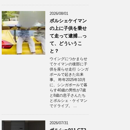
2026/08/01
ポルシェケイマン
の上に子供を乗せ
て走って逮捕…っ
て、どういうこ
と？
ウイングにつかまらせ
てケイマンの後部に子
供を座らせ走行 シンガ
ポールで起きた出来
事。 昨年2025年10月
に、シンガポールで暮
らす40歳の男性が7歳
と8歳の息子さんたち
とポルシェ・ケイマン
でドライブ。 ...
2026/07/31