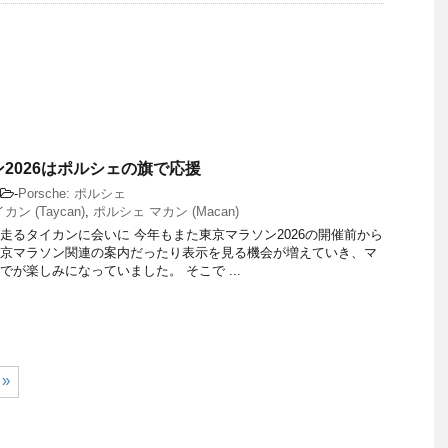
2026はポルシェの旗で応援
-
Porsche: ポルシェ
ン (Taycan)
,
ポルシェ マカン (Macan)
走るタイカンに会いに 今年もまた東京マラソン2026の開催前から
京マラソン関連の案内だったり表示を見る機会が増えていき、マ
でが楽しみになっていました。 そこで ...
»