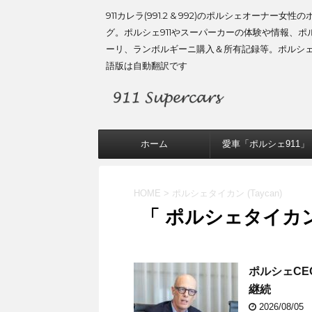
911カレラ(991.2 & 992)のポルシェオーナー女性
グ。ポルシェ911やスーパーカーの体験や情報、ポ
ーリ、ランボルギーニ購入＆所有記録等。ポルシ
語版は自動翻訳です
ホーム
愛車「ポルシェ911」
HOME
>
ポルシェタイカン (Taycan)
「 ポルシェタイカン (
ポルシェCE
継続
2026/08/05