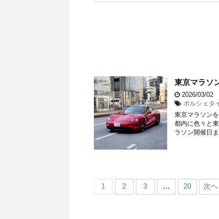
東京マラソン
2026/03/02
ポルシェタイカ
東京マラソンを
都内に色々と東
ラソン開催日ま
1
2
3
…
20
次へ 