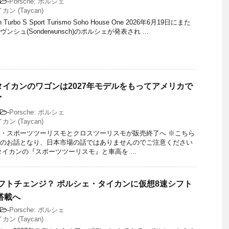
-
Porsche: ポルシェ
ン (Taycan)
an Turbo S Sport Turismo Soho House One 2026年6月19日にまた
シュ(Sonderwunsch)のポルシェが発表され ...
イカンのワゴンは2027年モデルをもってアメリカで
了
-
Porsche: ポルシェ
ン (Taycan)
・スポーツツーリスモとクロスツーリスモが販売終了へ ※こちら
のお話となり、日本市場の話ではありませんのでご注意ください
タイカンの『スポーツツーリスモ』と車高を ...
フトチェンジ？ ポルシェ・タイカンに仮想8速シフト
』搭載へ
-
Porsche: ポルシェ
ン (Taycan)