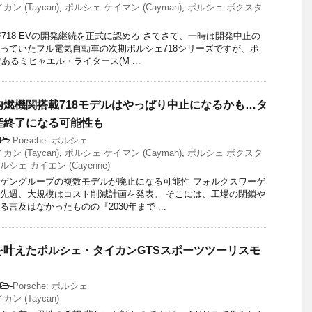
ン (Taycan)
,
ポルシェ ケイマン (Cayman)
,
ポルシェ ボクスタ
が718 EVの開発継続を正式に認める さてさて、一時は開発中止の
っていたフル電気自動車の次期ポルシェ718シリーズですが、ポ
あるミヒャエル・ライタース(M ...
内燃機関搭載718モデルはやっぱり中止になるかも…タ
産終了になる可能性も
-
Porsche: ポルシェ
ン (Taycan)
,
ポルシェ ケイマン (Cayman)
,
ポルシェ ボクスタ
ルシェ カイエン (Cayenne)
ゲングループの複数モデルが廃止になる可能性 フォルクスワーゲ
先週、大規模はコスト削減計画を発表。 そこには、工場の閉鎖や
言及はなかったものの『2030年まで ...
を叶えたポルシェ・タイカンGTSスポーツツーリスモ
-
Porsche: ポルシェ
ン (Taycan)