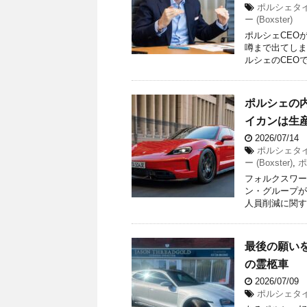
ポルシェタイカ
ー (Boxster)
ポルシェCEO
噂まで出てしま
ルシェのCEOで
ポルシェの
イカンは生
2026/07/14
ポルシェタイカ
ー (Boxster)
,
ポ
フォルクスワー
ン・グループが
人員削減に関する
最後の願い
の霊柩車
2026/07/09
ポルシェタイカ