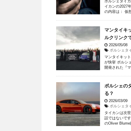
ポルシェタイカ
イカンの202
の内容は： 仮想
マンタイキ
ルクリンクで0
2026/05/08
ポルシェタイカ
マンタイキット
が快挙 ポルシ
開発された『マ
ポルシェの
る？
2026/03/09
ポルシェタイカ
タイカンは次世
話ではないです。 
のOliver Blum