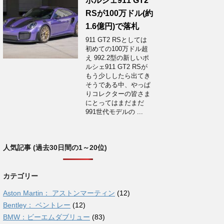
ポルシェ911 GT2
RSが100万ドル(約
1.6億円)で落札
911 GT2 RSとしては
初めての100万ドル超
え 992.2型の新しいポ
ルシェ911 GT2 RSが
もう少ししたら出てき
そうである中、やっぱ
りコレクターの皆さま
にとってはまだまだ
991世代モデルの ...
人気記事 (過去30日間の1～20位)
カテゴリー
Aston Martin： アストンマーティン
(12)
Bentley： ベントレー
(12)
BMW：ビーエムダブリュー
(83)