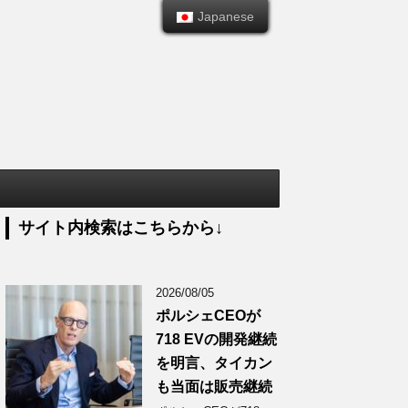
Japanese
Japanese
サイト内検索はこちらから↓
2026/08/05
ポルシェCEOが
718 EVの開発継続
を明言、タイカン
も当面は販売継続