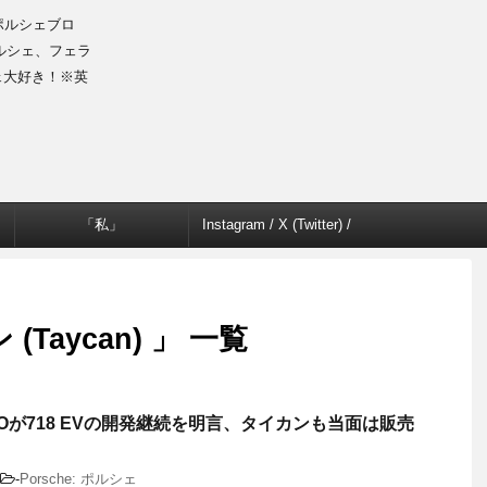
のポルシェブロ
ルシェ、フェラ
ェ大好き！※英
「私」
Instagram / X (Twitter) /
Facebook
Taycan) 」 一覧
Oが718 EVの開発継続を明言、タイカンも当面は販売
-
Porsche: ポルシェ