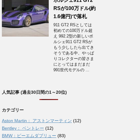
ポルシェ911 GT2
RSが100万ドル(約
1.6億円)で落札
911 GT2 RSとしては
初めての100万ドル超
え 992.2型の新しいポ
ルシェ911 GT2 RSが
もう少ししたら出てき
そうである中、やっぱ
りコレクターの皆さま
にとってはまだまだ
991世代モデルの ...
人気記事 (過去30日間の1～20位)
カテゴリー
Aston Martin： アストンマーティン
(12)
Bentley： ベントレー
(12)
BMW：ビーエムダブリュー
(83)