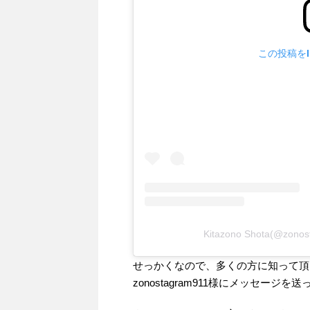
この投稿をIn
Kitazono Shota(@z
せっかくなので、多くの方に知って頂
zonostagram911様にメッセー