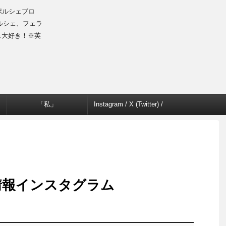
のポルシェブロ
ルシェ、フェラ
ェ大好き！※英
「私」
Instagram / X (Twitter) /
Facebook
情報インスタグラム