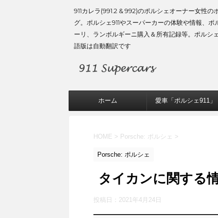
911カレラ(991.2 & 992)のポルシェオーナー女性
グ。ポルシェ911やスーパーカーの体験や情報、ポ
ーリ、ランボルギーニ購入＆所有記録等。ポルシ
語版は自動翻訳です
ホーム
愛車「ポルシェ911」
HOME
>
Porsche: ポルシェ
>
Porsche: ポルシェ
タイカンに関する
投稿日：
2021年4月24日