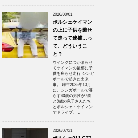
2026/08/01
ポルシェケイマン
の上に子供を乗せ
て走って逮捕…っ
て、どういうこ
と？
ウイングにつかまらせ
てケイマンの後部に子
供を座らせ走行 シンガ
ポールで起きた出来
事。 昨年2025年10月
に、シンガポールで暮
らす40歳の男性が7歳
と8歳の息子さんたち
とポルシェ・ケイマン
でドライブ。 ...
2026/07/31