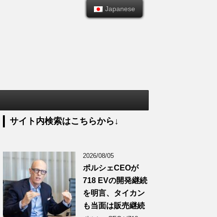
Japanese
Japanese
サイト内検索はこちらから↓
2026/08/05
ポルシェCEOが
718 EVの開発継続
を明言、タイカン
も当面は販売継続