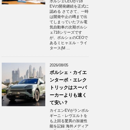
ポルシェCEOが718
EVの開発継続を正式に
認める さてさて、一時
は開発中止の噂まで出
てしまっていたフル電
気自動車の次期ポルシ
ェ718シリーズです
が、ポルシェのCEOで
あるミヒャエル・ライ
タース(M ...
2026/08/05
ポルシェ・カイエ
ンターボ・エレク
トリックはスーパ
ーカーよりも速く
て安い？
カイエンEVがランボル
ギーニ・レヴエルトを
も上回る驚異の加速性
能を記録 海外メディア