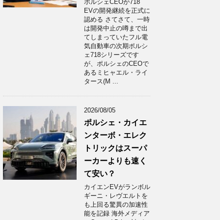
ポルシェCEOが718
EVの開発継続を正式に
認める さてさて、一時
は開発中止の噂まで出
てしまっていたフル電
気自動車の次期ポルシ
ェ718シリーズです
が、ポルシェのCEOで
あるミヒャエル・ライ
タース(M ...
2026/08/05
ポルシェ・カイエ
ンターボ・エレク
トリックはスーパ
ーカーよりも速く
て安い？
カイエンEVがランボル
ギーニ・レヴエルトを
も上回る驚異の加速性
能を記録 海外メディア