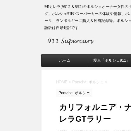
911カレラ(991.2 & 992)のポルシェオーナー女性
グ。ポルシェ911やスーパーカーの体験や情報、ポ
ーリ、ランボルギーニ購入＆所有記録等。ポルシ
語版は自動翻訳です
ホーム
愛車「ポルシェ911」
HOME
>
Porsche: ポルシェ
>
Porsche: ポルシェ
カリフォルニア・
レラGTラリー