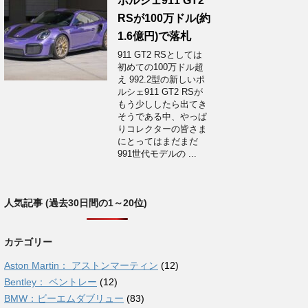
ポルシェ911 GT2
RSが100万ドル(約
1.6億円)で落札
911 GT2 RSとしては
初めての100万ドル超
え 992.2型の新しいポ
ルシェ911 GT2 RSが
もう少ししたら出てき
そうである中、やっぱ
りコレクターの皆さま
にとってはまだまだ
991世代モデルの ...
人気記事 (過去30日間の1～20位)
カテゴリー
Aston Martin： アストンマーティン
(12)
Bentley： ベントレー
(12)
BMW：ビーエムダブリュー
(83)