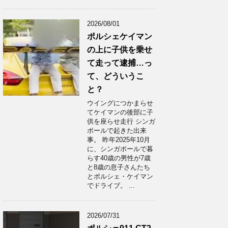
2026/08/01
ポルシェケイマン
の上に子供を乗せ
て走って逮捕…っ
て、どういうこ
と？
ウイングにつかまらせ
てケイマンの後部に子
供を座らせ走行 シンガ
ポールで起きた出来
事。 昨年2025年10月
に、シンガポールで暮
らす40歳の男性が7歳
と8歳の息子さんたち
とポルシェ・ケイマン
でドライブ。 ...
2026/07/31