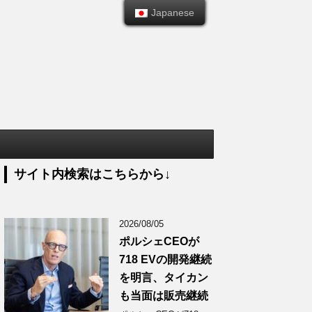
Japanese
Japanese
サイト内検索はこちらから↓
2026/08/05
ポルシェCEOが
718 EVの開発継続
を明言、タイカン
も当面は販売継続