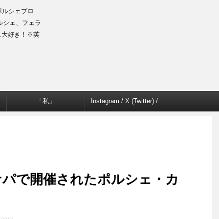
のポルシェブロ
ルシェ、フェラ
ェ大好き！※英
「私」
Instagram / X (Twitter) /
Facebook
ナパで開催されたポルシェ・カ