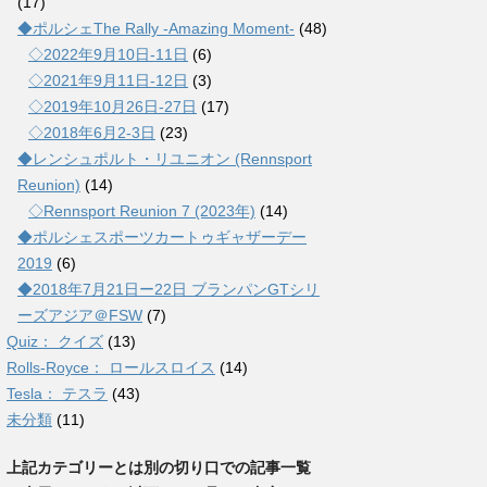
(17)
◆ポルシェThe Rally -Amazing Moment-
(48)
◇2022年9月10日-11日
(6)
◇2021年9月11日-12日
(3)
◇2019年10月26日-27日
(17)
◇2018年6月2-3日
(23)
◆レンシュポルト・リユニオン (Rennsport
Reunion)
(14)
◇Rennsport Reunion 7 (2023年)
(14)
◆ポルシェスポーツカートゥギャザーデー
2019
(6)
◆2018年7月21日ー22日 ブランパンGTシリ
ーズアジア＠FSW
(7)
Quiz： クイズ
(13)
Rolls-Royce： ロールスロイス
(14)
Tesla： テスラ
(43)
未分類
(11)
上記カテゴリーとは別の切り口での記事一覧