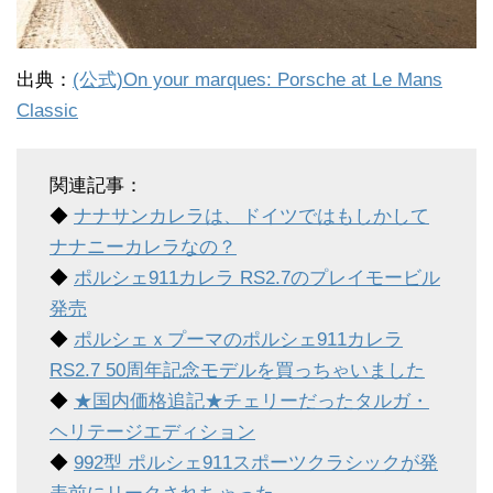
出典：
(公式)On your marques: Porsche at Le Mans
Classic
関連記事：
◆
ナナサンカレラは、ドイツではもしかして
ナナニーカレラなの？
◆
ポルシェ911カレラ RS2.7のプレイモービル
発売
◆
ポルシェｘプーマのポルシェ911カレラ
RS2.7 50周年記念モデルを買っちゃいました
◆
★国内価格追記★チェリーだったタルガ・
ヘリテージエディション
◆
992型 ポルシェ911スポーツクラシックが発