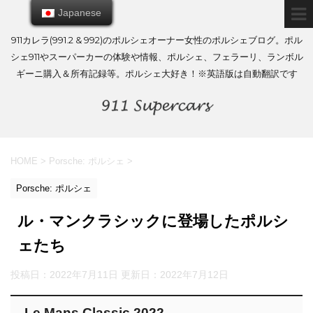
Japanese
Japanese
911カレラ(991.2 & 992)のポルシェオーナー女性のポルシェブログ。ポル
シェ911やスーパーカーの体験や情報、ポルシェ、フェラーリ、ランボル
ギーニ購入＆所有記録等。ポルシェ大好き！※英語版は自動翻訳です
HOME
>
Porsche: ポルシェ
>
Porsche: ポルシェ
ル・マンクラシックに登場したポルシ
ェたち
投稿日：2022年7月11日 更新日：
2022年7月12日
Le Mans Classic 2022