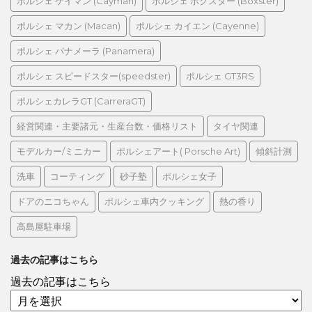
ポルシェ ケイマン (Cayman)
ポルシェ ボクスター (Boxster)
ポルシェ マカン (Macan)
ポルシェ カイエン (Cayenne)
ポルシェ パナメーラ (Panamera)
ポルシェ スピードスター(speedster)
ポルシェ GT3RS
ポルシェカレラGT (CarreraGT)
経営関連・主要諸元・生産台数・価格リスト
タイヤ関連
モデルカー/ミニカー
ポルシェアート( Porsche Art)
傾斜計測
洗車
コーティング
砂子塾
ポルシェ女子
ドアのニコちゃん
ポルシェ車内クッキング
熱の香り
高島屋駐車場
過去の記事はこちら
過去の記事はこちら