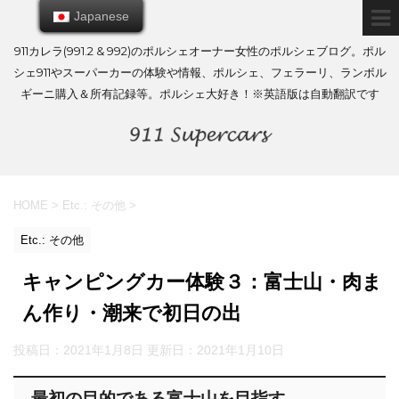
Japanese
Japanese
911カレラ(991.2 & 992)のポルシェオーナー女性のポルシェブログ。ポル
シェ911やスーパーカーの体験や情報、ポルシェ、フェラーリ、ランボル
ギーニ購入＆所有記録等。ポルシェ大好き！※英語版は自動翻訳です
HOME
>
Etc.: その他
>
Etc.: その他
キャンピングカー体験３：富士山・肉ま
ん作り・潮来で初日の出
投稿日：2021年1月8日 更新日：
2021年1月10日
最初の目的である富士山を目指す