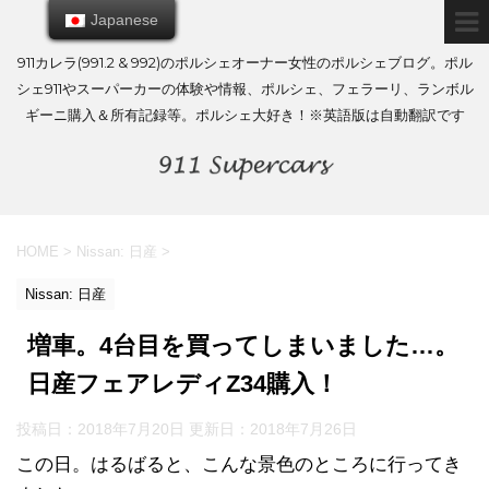
Japanese
Japanese
911カレラ(991.2 & 992)のポルシェオーナー女性のポルシェブログ。ポル
シェ911やスーパーカーの体験や情報、ポルシェ、フェラーリ、ランボル
ギーニ購入＆所有記録等。ポルシェ大好き！※英語版は自動翻訳です
HOME
>
Nissan: 日産
>
Nissan: 日産
増車。4台目を買ってしまいました…。
日産フェアレディZ34購入！
投稿日：2018年7月20日 更新日：
2018年7月26日
この日。はるばると、こんな景色のところに行ってき