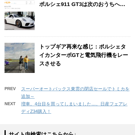
ポルシェ911 GT3は次のおうちへ…
トップギア再来な感じ：ポルシェタ
イカンターボGTと電気飛行機をレー
スさせる
PREV
スーパーオートバックス東雲の閉店セールでトミカを
追加～
NEXT
増車。4台目を買ってしまいました…。日産フェアレ
ディZ34購入！
サイト内検索はこちらから↓