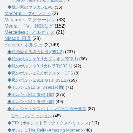
◇GIRO Japan 2025 北海道
(7)
◆我が家のウラカンEVO
(35)
Maserat： マセラティ
(2)
Mclaren： マクラーレン
(33)
Media: TV、雑誌など
(152)
Mercedes： メルセデス
(21)
Nissan: 日産
(28)
Porsche: ポルシェ
(2,149)
◆私の愛する黒カレラ (991.2)
(237)
◆私のポルシェ911カブリオレ(992.1)
(66)
◆私のポルシェ911カレラT(992.1)
(42)
◆私のポルシェ718ボクスターGTS
(8)
◆私のポルシェ911 GT3 (991.2)
(69)
◆ポルシェ911 GT3 (991後期)
(71)
◆ポルシェ911 (992.1型)
(275)
◆ポルシェ911 (992.2型)
(49)
◆ポルシェエクスペリエンスセンター東京
(87)
モーニングミッション
(45)
◆PTX (ポルシェトラックエクスペリエンス)
(17)
◆ポルシェThe Rally -Amazing Moment-
(48)