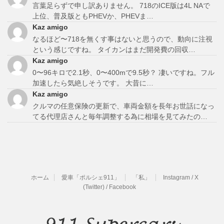
言葉足らずで申し訳ありません。 718のICE版は4L NAで
上位、普及版ともPHEVか、PHEVま…
Kaz amigo
なるほど〜718を無くす事はないと思うので、動向に注視
という感じですね。 タイカンはまだ開発費の回収…
Kaz amigo
0〜96キロで2.1秒、0〜400mで9.5秒？ 凄いですね。フル
加速したら気絶しそうです。 大昔に…
Kaz amigo
クルマの任意保険の更新で、車両金額を長年お世話になっ
てる代理店さんと毎年調整する為に相場を見てみたの…
ホーム
愛車「ポルシェ911」
「私」
Instagram / X
(Twitter) / Facebook