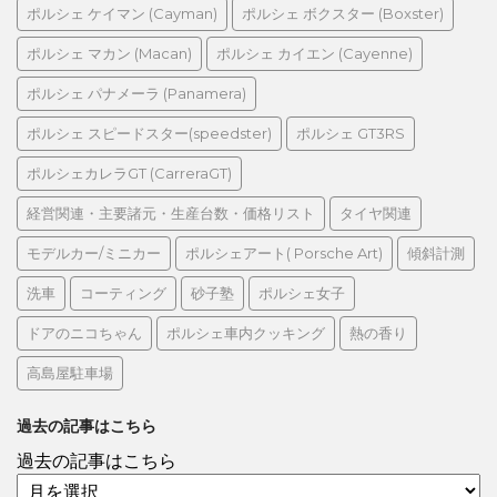
ポルシェ ケイマン (Cayman)
ポルシェ ボクスター (Boxster)
ポルシェ マカン (Macan)
ポルシェ カイエン (Cayenne)
ポルシェ パナメーラ (Panamera)
ポルシェ スピードスター(speedster)
ポルシェ GT3RS
ポルシェカレラGT (CarreraGT)
経営関連・主要諸元・生産台数・価格リスト
タイヤ関連
モデルカー/ミニカー
ポルシェアート( Porsche Art)
傾斜計測
洗車
コーティング
砂子塾
ポルシェ女子
ドアのニコちゃん
ポルシェ車内クッキング
熱の香り
高島屋駐車場
過去の記事はこちら
過去の記事はこちら