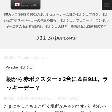
Japanese
Japanese
911カレラ(991.2 & 992)のポルシェオーナー女性のポルシェブログ。ポル
シェ911やスーパーカーの体験や情報、ポルシェ、フェラーリ、ランボル
ギーニ購入＆所有記録等。ポルシェ大好き！※英語版は自動翻訳です
HOME
>
Porsche: ポルシェ
>
Porsche: ポルシェ
朝から赤ボクスターｘ2台に＆白911。ラ
ッキーデー？
投稿日：2018年7月20日 更新日：
2019年8月12日
たまにちょこちょこ行く場所があるのですが、都心か