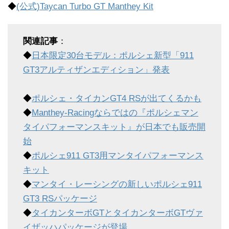
◆
(公式)Taycan Turbo GT Manthey Kit
関連記事
：
◆
日本限定30台モデル：ポルシェ新型「911
GT3アルティザンエディション」発表
◆
ポルシェ・タイカンGT4 RSが出てくるかも
◆
Manthey-Racingならではの『ポルシェマン
タイパフォーマンスキット』が日本でも販売開
始
◆
ポルシェ911 GT3用マンタイパフォーマンス
キット
◆
マンタイ・レーシングの新しいポルシェ911
GT3 RSパッケージ
◆
タイカンターボGTとタイカンターボGTヴァ
イザッハパッケージが登場