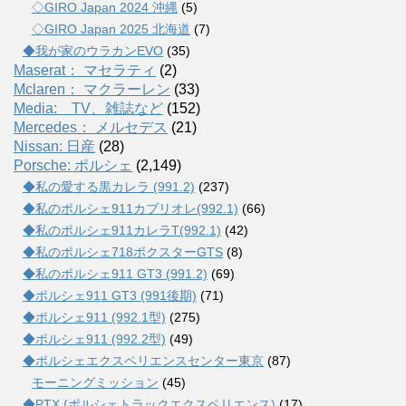
◇GIRO Japan 2024 沖縄
(5)
◇GIRO Japan 2025 北海道
(7)
◆我が家のウラカンEVO
(35)
Maserat： マセラティ
(2)
Mclaren： マクラーレン
(33)
Media: TV、雑誌など
(152)
Mercedes： メルセデス
(21)
Nissan: 日産
(28)
Porsche: ポルシェ
(2,149)
◆私の愛する黒カレラ (991.2)
(237)
◆私のポルシェ911カブリオレ(992.1)
(66)
◆私のポルシェ911カレラT(992.1)
(42)
◆私のポルシェ718ボクスターGTS
(8)
◆私のポルシェ911 GT3 (991.2)
(69)
◆ポルシェ911 GT3 (991後期)
(71)
◆ポルシェ911 (992.1型)
(275)
◆ポルシェ911 (992.2型)
(49)
◆ポルシェエクスペリエンスセンター東京
(87)
モーニングミッション
(45)
◆PTX (ポルシェトラックエクスペリエンス)
(17)