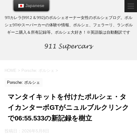
Japanese
Japanese
911カレラ(991.2 & 992)のポルシェオーナー女性のポルシェブログ。ポル
シェ911やスーパーカーの体験や情報、ポルシェ、フェラーリ、ランボル
ギーニ購入＆所有記録等。ポルシェ大好き！※英語版は自動翻訳です
HOME
>
Porsche: ポルシェ
>
Porsche: ポルシェ
マンタイキットを付けたポルシェ・タ
イカンターボGTがニュルブルクリンク
で06:55.533の新記録を樹立
投稿日：
2026年5月8日