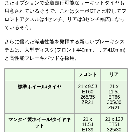
またオプションで公道走行可能なサーキットタイヤも
用意されているそうで、これはターボGTと比較してフ
ロントアクスルは4センチ、リアは3センチ幅広になっ
ているそう。
さらに優れた減速性能を発揮する新しいブレーキシス
テムは、大型ディスク(フロント440mm、リア410mm)
と高性能ブレーキパッドを採用。
フロント
リア
21 x 9.5J
21 x
標準ホイール/タイヤ
ET60
11.5J
265/35
ET66
ZR21
305/30
ZR21
21 x
21 x 12J
マンタイ製ホイール/タイヤキ
11.5J
ET51
ット
ET39
325/30