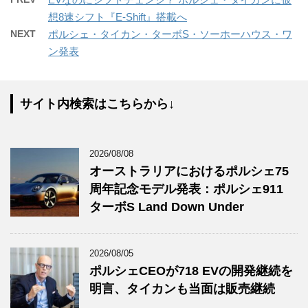
想8速シフト『E-Shift』搭載へ
NEXT
ポルシェ・タイカン・ターボS・ソーホーハウス・ワ
ン発表
サイト内検索はこちらから↓
2026/08/08
オーストラリアにおけるポルシェ75
周年記念モデル発表：ポルシェ911
ターボS Land Down Under
2026/08/05
ポルシェCEOが718 EVの開発継続を
明言、タイカンも当面は販売継続