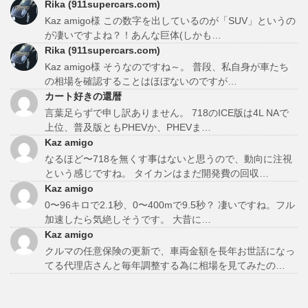
Rika (911supercars.com)
Kaz amigo様 この数字を出しているのが「SUV」というの
が凄いですよね？！あんな巨体(しかも…
Rika (911supercars.com)
Kaz amigo様 そうなのですね～。 普段、私自身が車たち
の相場を確認することはほぼないのですが…
カート好きの還暦
言葉足らずで申し訳ありません。 718のICE版は4L NAで
上位、普及版ともPHEVか、PHEVま…
Kaz amigo
なるほど〜718を無くす事はないと思うので、動向に注視
という感じですね。 タイカンはまだ開発費の回収…
Kaz amigo
0〜96キロで2.1秒、0〜400mで9.5秒？ 凄いですね。フル
加速したら気絶しそうです。 大昔に…
Kaz amigo
クルマの任意保険の更新で、車両金額を長年お世話になっ
てる代理店さんと毎年調整する為に相場を見てみたの…