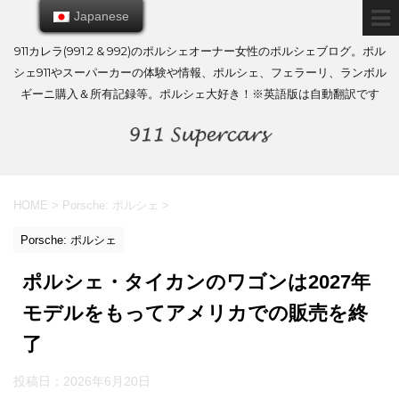
Japanese
Japanese
911カレラ(991.2 & 992)のポルシェオーナー女性のポルシェブログ。ポル
シェ911やスーパーカーの体験や情報、ポルシェ、フェラーリ、ランボル
ギーニ購入＆所有記録等。ポルシェ大好き！※英語版は自動翻訳です
HOME
>
Porsche: ポルシェ
>
Porsche: ポルシェ
ポルシェ・タイカンのワゴンは2027年
モデルをもってアメリカでの販売を終
了
投稿日：
2026年6月20日