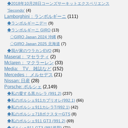
◆2018年10月28日コーンズサーキットエクスペリエンス
'Secondo'
(4)
Lamborghini：ランボルギーニ
(111)
◆ランボルギーニデー
(9)
◆ランボルギーニ GIRO
(13)
◇GIRO Japan 2024 沖縄
(5)
◇GIRO Japan 2025 北海道
(7)
◆我が家のウラカンEVO
(35)
Maserat： マセラティ
(2)
Mclaren： マクラーレン
(33)
Media: TV、雑誌など
(152)
Mercedes： メルセデス
(21)
Nissan: 日産
(28)
Porsche: ポルシェ
(2,149)
◆私の愛する黒カレラ (991.2)
(237)
◆私のポルシェ911カブリオレ(992.1)
(66)
◆私のポルシェ911カレラT(992.1)
(42)
◆私のポルシェ718ボクスターGTS
(8)
◆私のポルシェ911 GT3 (991.2)
(69)
◆ポルシェ911 GT3 (991後期)
(71)