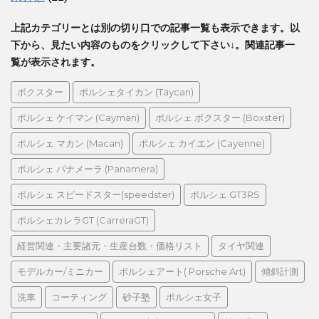
上記カテゴリーとは別の切り口での記事一覧も表示できます。以
下から、見たい内容のものをクリックして下さい↓。関連記事一
覧が表示されます。
ボクスター
ポルシェタイカン (Taycan)
ポルシェ ケイマン (Cayman)
ポルシェ ボクスター (Boxster)
ポルシェ マカン (Macan)
ポルシェ カイエン (Cayenne)
ポルシェ パナメーラ (Panamera)
ポルシェ スピードスター(speedster)
ポルシェ GT3RS
ポルシェカレラGT (CarreraGT)
経営関連・主要諸元・生産台数・価格リスト
タイヤ関連
モデルカー/ミニカー
ポルシェアート( Porsche Art)
傾斜計測
洗車
コーティング
砂子塾
ポルシェ女子