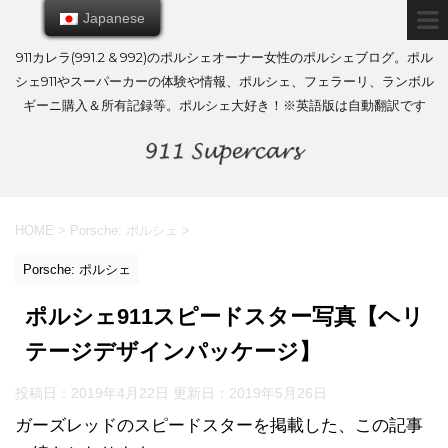
Japanese
Japanese
911カレラ(991.2 & 992)のポルシェオーナー女性のポルシェブログ。ポル
シェ911やスーパーカーの体験や情報、ポルシェ、フェラーリ、ランボル
ギーニ購入＆所有記録等。ポルシェ大好き！※英語版は自動翻訳です
HOME
>
Porsche: ポルシェ
>
Porsche: ポルシェ
ポルシェ911スピードスター写真【ヘリ
テージデザインパッケージ】
投稿日：2019年4月22日 更新日：
2019年5月26日
ガーズレッドのスピードスターを掲載した、この記事