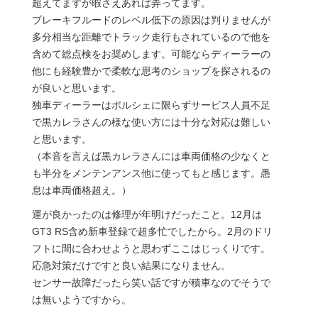
超えてますが暇さえあれば弄ってます。
ブレーキフルードのレベル低下の原因は判りませんが
多分相当な距離でトラック走行もされているので他を
含めて総点検をお奨めします。可能ならディーラーの
他にも経験豊かで柔軟な思考のショップを探されるの
が良いと思います。
独車ディーラーはポルシェに限らずサービス人員不足
で黒カレラさんの様な使い方には十分な対応は難しい
と思います。
（本音を言えば黒カレラさんには車両価格の少なくと
も半分をメンテンアンス他に使ってもと感じます。愚
息は車両価格超え。）
運が良かったのは修理が年明けだったこと。12月は
GT3 RS含め新車登録で超多忙でしたから。2月のドリ
フトに間に合わせようと思わずここはじっくりです。
応急対策だけですと良い結果になりません。
センサー故障だったら笑い話ですが積車なのでそうで
は無いようですから。