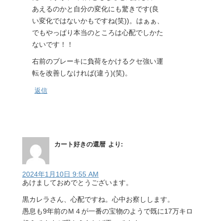
あえるのかと自分の変化にも驚きです(良
い変化ではないかもですね(笑))。はぁぁ、
でもやっぱり本当のところは心配でしかた
ないです！！
右前のブレーキに負荷をかけるクセ強い運
転を改善しなければ(違う)(笑)。
返信
カート好きの還暦
より:
2024年1月10日 9:55 AM
あけましておめでとうございます。
黒カレラさん、心配ですね。心中お察しします。
愚息も9年前のＭ４が一番の宝物のようで既に17万キロ