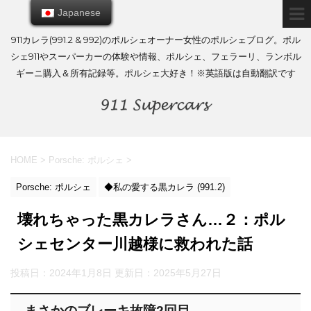
Japanese
Japanese
911カレラ(991.2 & 992)のポルシェオーナー女性のポルシェブログ。ポル
シェ911やスーパーカーの体験や情報、ポルシェ、フェラーリ、ランボル
ギーニ購入＆所有記録等。ポルシェ大好き！※英語版は自動翻訳です
HOME
>
Porsche: ポルシェ
>
Porsche: ポルシェ
◆私の愛する黒カレラ (991.2)
壊れちゃった黒カレラさん…２：ポル
シェセンター川越様に救われた話
投稿日：2024年1月8日 更新日：
2025年5月27日
まさかのブレーキ故障2回目