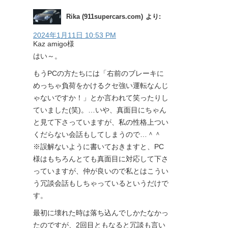
Rika (911supercars.com)
より:
2024年1月11日 10:53 PM
Kaz amigo様
はい～。
もうPCの方たちには「右前のブレーキに
めっちゃ負荷をかけるクセ強い運転なんじ
ゃないですか！」とか言われて笑ったりし
ていました(笑)。…いや、真面目にちゃん
と見て下さっていますが、私の性格上つい
くだらない会話もしてしまうので…＾＾
※誤解ないように書いておきますと、PC
様はもちろんとても真面目に対応して下さ
っていますが、仲が良いので私とはこうい
う冗談会話もしちゃっているというだけで
す。
最初に壊れた時は落ち込んでしかたなかっ
たのですが、2回目ともなると冗談も言い