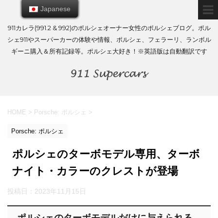
Japanese
Japanese
911カレラ(991.2 & 992)のポルシェオーナー女性のポルシェブログ。ポル
シェ911やスーパーカーの体験や情報、ポルシェ、フェラーリ、ランボル
ギーニ購入＆所有記録等。ポルシェ大好き！※英語版は自動翻訳です
HOME
>
Porsche: ポルシェ
>
Porsche: ポルシェ
ポルシェのターボモデル専用、ターボ
ナイト・カラーのクレストが登場
投稿日：
2023年11月15日
ポルシェのターボモデルだけに与えられる