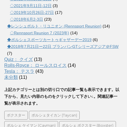
◇2021年9月11日-12日
(3)
◇2019年10月26日-27日
(17)
◇2018年6月2-3日
(23)
◆レンシュポルト・リユニオン (Rennsport Reunion)
(14)
◇Rennsport Reunion 7 (2023年)
(14)
◆ポルシェスポーツカートゥギャザーデー2019
(6)
◆2018年7月21日ー22日 ブランパンGTシリーズアジア＠FSW
(7)
Quiz： クイズ
(13)
Rolls-Royce： ロールスロイス
(14)
Tesla： テスラ
(43)
未分類
(11)
上記カテゴリーとは別の切り口での記事一覧も表示できます。以
下から、見たい内容のものをクリックして下さい↓。関連記事一
覧が表示されます。
ボクスター
ポルシェタイカン (Taycan)
ポルシェ ケイマン (Cayman)
ポルシェ ボクスター (Boxster)