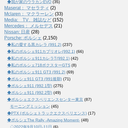
◆我が家のウラカンEVO
(35)
Maserat： マセラティ
(2)
Mclaren： マクラーレン
(33)
Media: TV、雑誌など
(152)
Mercedes： メルセデス
(21)
Nissan: 日産
(28)
Porsche: ポルシェ
(2,150)
◆私の愛する黒カレラ (991.2)
(237)
◆私のポルシェ911カブリオレ(992.1)
(66)
◆私のポルシェ911カレラT(992.1)
(42)
◆私のポルシェ718ボクスターGTS
(8)
◆私のポルシェ911 GT3 (991.2)
(69)
◆ポルシェ911 GT3 (991後期)
(71)
◆ポルシェ911 (992.1型)
(275)
◆ポルシェ911 (992.2型)
(49)
◆ポルシェエクスペリエンスセンター東京
(87)
モーニングミッション
(45)
◆PTX (ポルシェトラックエクスペリエンス)
(17)
◆ポルシェThe Rally -Amazing Moment-
(48)
◇2022年9月10日-11日
(6)