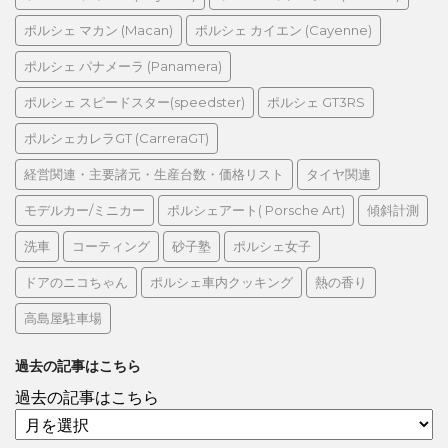
ポルシェ マカン (Macan)
ポルシェ カイエン (Cayenne)
ポルシェ パナメーラ (Panamera)
ポルシェ スピードスター(speedster)
ポルシェ GT3RS
ポルシェカレラGT (CarreraGT)
経営関連・主要諸元・生産台数・価格リスト
タイヤ関連
モデルカー/ミニカー
ポルシェアート( Porsche Art)
傾斜計測
洗車
コーティング
砂子塾
ポルシェ女子
ドアのニコちゃん
ポルシェ車内クッキング
熱の香り
高島屋駐車場
過去の記事はこちら
過去の記事はこちら