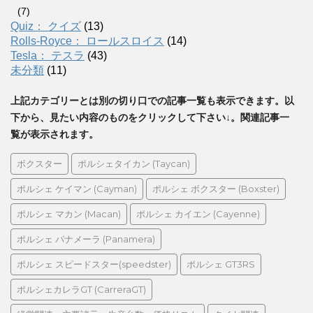
(7)
Quiz： クイズ
(13)
Rolls-Royce： ロールスロイス
(14)
Tesla： テスラ
(43)
未分類
(11)
上記カテゴリーとは別の切り口での記事一覧も表示できます。以
下から、見たい内容のものをクリックして下さい↓。関連記事一
覧が表示されます。
ボクスター
ポルシェタイカン (Taycan)
ポルシェ ケイマン (Cayman)
ポルシェ ボクスター (Boxster)
ポルシェ マカン (Macan)
ポルシェ カイエン (Cayenne)
ポルシェ パナメーラ (Panamera)
ポルシェ スピードスター(speedster)
ポルシェ GT3RS
ポルシェカレラGT (CarreraGT)