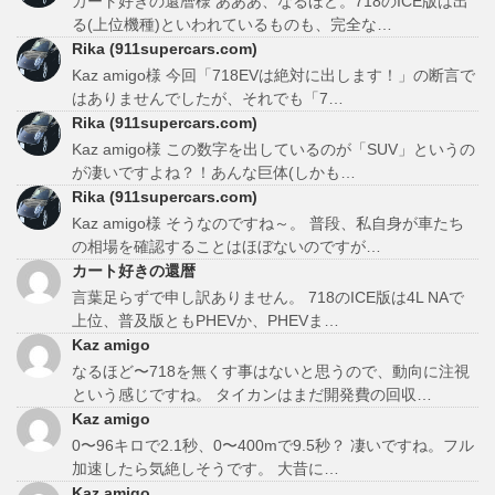
カート好きの還暦様 あああ、なるほど。718のICE版は出
る(上位機種)といわれているものも、完全な…
Rika (911supercars.com)
Kaz amigo様 今回「718EVは絶対に出します！」の断言で
はありませんでしたが、それでも「7…
Rika (911supercars.com)
Kaz amigo様 この数字を出しているのが「SUV」というの
が凄いですよね？！あんな巨体(しかも…
Rika (911supercars.com)
Kaz amigo様 そうなのですね～。 普段、私自身が車たち
の相場を確認することはほぼないのですが…
カート好きの還暦
言葉足らずで申し訳ありません。 718のICE版は4L NAで
上位、普及版ともPHEVか、PHEVま…
Kaz amigo
なるほど〜718を無くす事はないと思うので、動向に注視
という感じですね。 タイカンはまだ開発費の回収…
Kaz amigo
0〜96キロで2.1秒、0〜400mで9.5秒？ 凄いですね。フル
加速したら気絶しそうです。 大昔に…
Kaz amigo