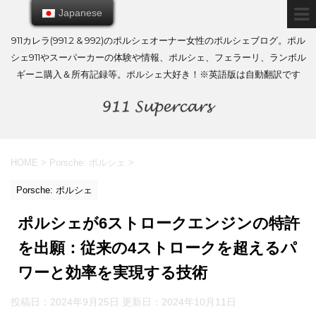
Japanese
Japanese
911カレラ(991.2 & 992)のポルシェオーナー女性のポルシェブログ。ポル
シェ911やスーパーカーの体験や情報、ポルシェ、フェラーリ、ランボル
ギーニ購入＆所有記録等。ポルシェ大好き！※英語版は自動翻訳です
HOME
>
Porsche: ポルシェ
>
Porsche: ポルシェ
ポルシェが6ストロークエンジンの特許
を出願：従来の4ストロークを超えるパ
ワーと効率を実現する技術
投稿日：2024年9月25日 更新日：
2024年10月11日