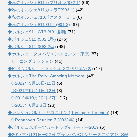
◆私のポルシェ911カブリオレ(992.1)
(66)
◆私のポルシェ911カレラT(992.1)
(42)
◆私のポルシェ718ボクスターGTS
(8)
◆私のポルシェ911 GT3 (991.2)
(69)
◆ポルシェ911 GT3 (991後期)
(71)
◆ポルシェ911 (992.1型)
(275)
◆ポルシェ911 (992.2型)
(49)
◆ポルシェエクスペリエンスセンター東京
(87)
モーニングミッション
(45)
◆PTX (ポルシェトラックエクスペリエンス)
(17)
◆ポルシェThe Rally -Amazing Moment-
(48)
◇2022年9月10日-11日
(6)
◇2021年9月11日-12日
(3)
◇2019年10月26日-27日
(17)
◇2018年6月2-3日
(23)
◆レンシュポルト・リユニオン (Rennsport Reunion)
(14)
◇Rennsport Reunion 7 (2023年)
(14)
◆ポルシェスポーツカートゥギャザーデー2019
(6)
◆2018年7月21日ー22日 ブランパンGTシリーズアジア＠FSW