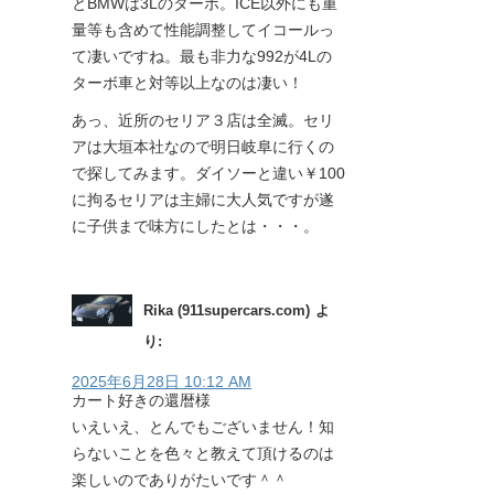
とBMWは3Lのターボ。ICE以外にも重
量等も含めて性能調整してイコールっ
て凄いですね。最も非力な992が4Lの
ターボ車と対等以上なのは凄い！
あっ、近所のセリア３店は全滅。セリ
アは大垣本社なので明日岐阜に行くの
で探してみます。ダイソーと違い￥100
に拘るセリアは主婦に大人気ですが遂
に子供まで味方にしたとは・・・。
Rika (911supercars.com)
よ
り:
2025年6月28日 10:12 AM
カート好きの還暦様
いえいえ、とんでもございません！知
らないことを色々と教えて頂けるのは
楽しいのでありがたいです＾＾