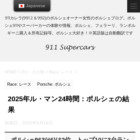
Japanese
Japanese
911カレラ(991.2 & 992)のポルシェオーナー女性のポルシェブログ。ポル
シェ911やスーパーカーの体験や情報、ポルシェ、フェラーリ、ランボル
ギーニ購入＆所有記録等。ポルシェ大好き！※英語版は自動翻訳です
HOME
>
Etc.: その他
>
Race: レース
>
Race: レース
Porsche: ポルシェ
2025年ル・マン24時間：ポルシェの結
果
投稿日：
2025年6月16日
ポルシェ963(#6)は2位、トップ10に3台ラン