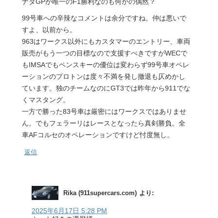
ナダGPが唯一のF1勝利なのも何かの偶然？
99号車への辛辣なコメントは余分ですね。仲は悪いで
すよ、以前から。
963はワークス以外にもカスタマーのエントリー、車両
販売がもう一つの目標なので支援すべきですがWECで
もIMSAでもペンスキーの優位は変わらず99号車オペレ
ーションのプロトンは度々不満を発し撤退も仄めかし
ています。独のチームなのにGT3では昨年から911でな
くマスタング。
一方で勝った83号車は厳密にはワークスではありませ
ん。でもフェラーリはレースとなったら真剣勝負。全
車AFコルセのオペレーションですけど忖度無し。
返信
Rika (911supercars.com)
より:
2025年6月17日 5:28 PM