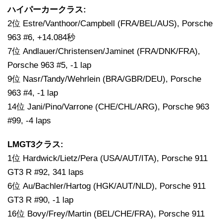
ハイパーカークラス:
2位 Estre/Vanthoor/Campbell (FRA/BEL/AUS), Porsche
963 #6, +14.084秒
7位 Andlauer/Christensen/Jaminet (FRA/DNK/FRA),
Porsche 963 #5, -1 lap
9位 Nasr/Tandy/Wehrlein (BRA/GBR/DEU), Porsche
963 #4, -1 lap
14位 Jani/Pino/Varrone (CHE/CHL/ARG), Porsche 963
#99, -4 laps
LMGT3クラス:
1位 Hardwick/Lietz/Pera (USA/AUT/ITA), Porsche 911
GT3 R #92, 341 laps
6位 Au/Bachler/Hartog (HGK/AUT/NLD), Porsche 911
GT3 R #90, -1 lap
16位 Bovy/Frey/Martin (BEL/CHE/FRA), Porsche 911