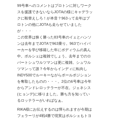
99号車へのコメントはプロトンに対しワーク
スを援護できないならJOTAの様にキャデラッ
クに鞍替えしろ！が本音？963って去年はプ
ロトンの他にJOTAも走らせていました
が・・・
この世界は狭く勝った83号車のイェとハンソ
ンは去年までJOTAで963乗り。963でハイパ
ーカーを学び移籍した年にポディウムの真ん
中。ポルシェは複雑でしょう。去年までのロ
バートシュワルツマンは更に複雑。シュワル
ツマンって誰？今年からインディに転向し
INDY500でルーキーながらポールポジション
を奪取したものの・・・。2位の6号車は今年
からアンドレロッテラーが不在。ジェネシス
(ヒョンデ)に移りました。勝ち方を知ってい
るロッテラーがいればなぁ。
RIKA様にお伝えするのは憚られますが今期は
フェラーリが4戦4勝で現実はポルシェもトヨ