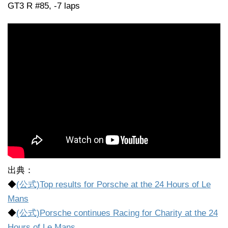
GT3 R #85, -7 laps
出典：
◆
(公式)Top results for Porsche at the 24 Hours of Le
Mans
◆
(公式)Porsche continues Racing for Charity at the 24
Hours of Le Mans