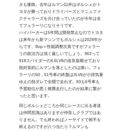
タも惨敗。去年はルマン以外はポルシェかト
ヨタが勝っておりドライバーズとマニュファ
クチャラーズを分け合っていたのが今年は全
てフェラーリになりそうです。
ハイパーカーは5年間は開発禁止なのでトヨタ
は来年から新マシンでもポルシェは2028年か
らです。Bop＝性能調整次第ですがフェラー
リの政治力は強く厳しいでしょう。963って
918スパイダーの4.6LV8の改良版載せており
熱対策的にルマンを落としたのは痛い。フェ
ラーリの50，51号車の終盤は3LV6が小排気量
ゆえの熱ダレで全開で走れず。83も6号車も
予選順位が悪く燃費走行したのが結果に繋が
ったと思います。
同じポルシェどころか同じレースに出る者達
は仲間意識はありますが仲良しクラブではあ
りません。でも終わればノーサイドで相手を
称えるのですが八つ当たり？ルマンも