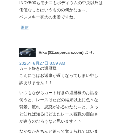
INDY500もモナコもポディウムの中央以外は
価値なしとはいうものの何かなぁ～。
ペンスキー御大の出番ですね。
返信
Rika (911supercars.com)
より:
2025年6月27日 8:59 AM
カート好きの還暦様
こんにちはお返事が遅くなってしまい申し
訳ありません！！
いつもながらカート好きの還暦様のお話を
伺うと、レースはただの結果以上に色々な
背景、流れ、思惑があるのだな～と、きっ
と知れば知るほどまたレース観戦の面白さ
が違うのだろうなと思います＾＾
なかなかきちんと追って覚えられてはいま