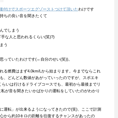
3日
後付けでスポーツエグゾーストつけて頂いた
わけです
持ちの良い音を聞きたくて
んでしまう
手な人と思われるくらい(笑)?)
まう
っていたわけです(←自分のせい(笑))。
る燃費はまず4.0km/Lから始まります。今までならこれ
も、どんどん数値があがっていったのですが、スポエキ
くらいは行けるドライブコースでも、最初から最後までリ
かに私が音を聞きたいかばかりの運転をしていたのがわかり
に運転」が出来るようになってきたので(笑)、ここで計測
心から約10キロの距離を往復するチャンスがあったの