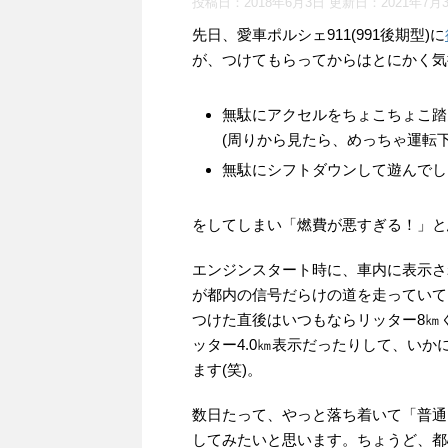
投稿日：2018年6月3日 更新日：
2021年7月
先日、愛車ポルシェ911(991後期型)に
が、つけてもらってからはとにかく気
無駄にアクセルをちょこちょこ踏
(周りから見たら、めっちゃ運転下
無駄にシフトダウンして遊んでし
をしてしまい「燃費が悪すぎる！」と思
エンジンスタート時に、車内に表示され
が都内の信号だらけの道を走っていて
つけた直後はいつもならリッター8㎞
ッター4.0㎞表示だったりして、い
ます(笑)。
数日たって、やっと落ち着いて「普通
してみたいと思います。ちょうど、都