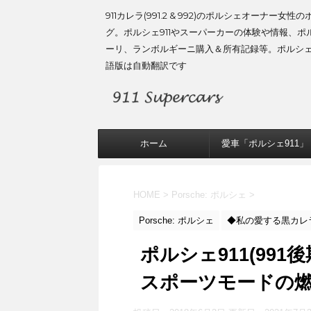
911カレラ(991.2 & 992)のポルシェオーナー女性
グ。ポルシェ911やスーパーカーの体験や情報、ポ
ーリ、ランボルギーニ購入＆所有記録等。ポルシ
語版は自動翻訳です
ホーム
愛車「ポルシェ911」
HOME
>
Porsche: ポルシェ
>
Porsche: ポルシェ
◆私の愛する黒カレラ (
ポルシェ911(99
スポーツモードの