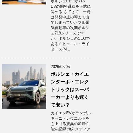
ポルシェCEOが718
EVの開発継続を正式に
認める さてさて、一時
は開発中止の噂まで出
てしまっていたフル電
気自動車の次期ポルシ
ェ718シリーズです
が、ポルシェのCEOで
あるミヒャエル・ライ
タース(M ...
2026/08/05
ポルシェ・カイエ
ンターボ・エレク
トリックはスーパ
ーカーよりも速く
て安い？
カイエンEVがランボル
ギーニ・レヴエルトを
も上回る驚異の加速性
能を記録 海外メディア