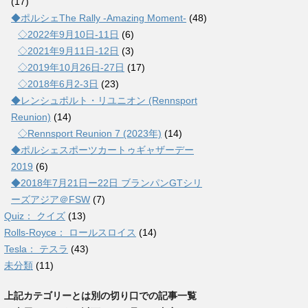
(17)
◆ポルシェThe Rally -Amazing Moment-
(48)
◇2022年9月10日-11日
(6)
◇2021年9月11日-12日
(3)
◇2019年10月26日-27日
(17)
◇2018年6月2-3日
(23)
◆レンシュポルト・リユニオン (Rennsport
Reunion)
(14)
◇Rennsport Reunion 7 (2023年)
(14)
◆ポルシェスポーツカートゥギャザーデー
2019
(6)
◆2018年7月21日ー22日 ブランパンGTシリ
ーズアジア＠FSW
(7)
Quiz： クイズ
(13)
Rolls-Royce： ロールスロイス
(14)
Tesla： テスラ
(43)
未分類
(11)
上記カテゴリーとは別の切り口での記事一覧