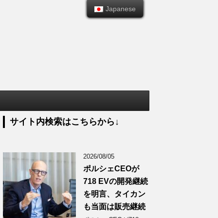
Japanese
Japanese
サイト内検索はこちらから↓
2026/08/05
ポルシェCEOが
718 EVの開発継続
を明言、タイカン
も当面は販売継続