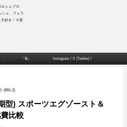
のポルシェブロ
ルシェ、フェラ
ェ大好き！※英
「私」
Instagram / X (Twitter) /
Facebook
991.2)
1後期型) スポーツエグゾースト＆
燃費比較