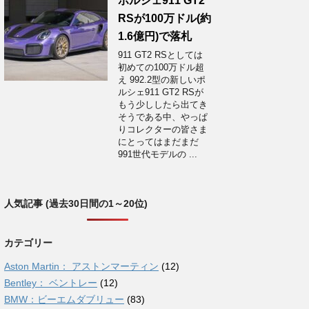
ポルシェ911 GT2
RSが100万ドル(約
1.6億円)で落札
911 GT2 RSとしては
初めての100万ドル超
え 992.2型の新しいポ
ルシェ911 GT2 RSが
もう少ししたら出てき
そうである中、やっぱ
りコレクターの皆さま
にとってはまだまだ
991世代モデルの ...
人気記事 (過去30日間の1～20位)
カテゴリー
Aston Martin： アストンマーティン
(12)
Bentley： ベントレー
(12)
BMW：ビーエムダブリュー
(83)