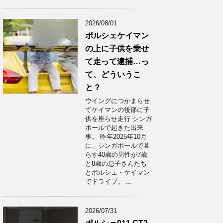
2026/08/01
ポルシェケイマン
の上に子供を乗せ
て走って逮捕…っ
て、どういうこ
と？
ウイングにつかまらせ
てケイマンの後部に子
供を座らせ走行 シンガ
ポールで起きた出来
事。 昨年2025年10月
に、シンガポールで暮
らす40歳の男性が7歳
と8歳の息子さんたち
とポルシェ・ケイマン
でドライブ。 ...
2026/07/31