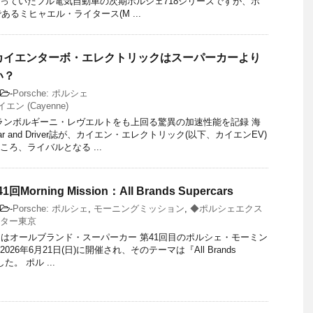
っていたフル電気自動車の次期ポルシェ718シリーズですが、ポ
あるミヒャエル・ライタース(M ...
カイエンターボ・エレクトリックはスーパーカーより
い？
-
Porsche: ポルシェ
ン (Cayenne)
ランボルギーニ・レヴエルトをも上回る驚異の加速性能を記録 海
r and Driver誌が、カイエン・エレクトリック(以下、カイエンEV)
ろ、ライバルとなる ...
回Morning Mission：All Brands Supercars
-
Porsche: ポルシェ
,
モーニングミッション
,
◆ポルシェエクス
ター東京
マはオールブランド・スーパーカー 第41回目のポルシェ・モーミン
26年6月21日(日)に開催され、そのテーマは『All Brands
した。 ポル ...