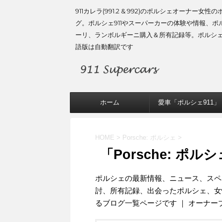
911カレラ(991.2 & 992)のポルシェオーナー女性
グ。ポルシェ911やスーパーカーの体験や情報、ポ
ーリ、ランボルギーニ購入＆所有記録等。ポルシ
語版は自動翻訳です
ホーム
愛車「ポルシェ911」
HOME
>
Porsche: ポルシェ
>
「Porsche: ポル
ポルシェの最新情報、ニュース、スペ
討、所有記録、出会ったポルシェ、女
るブログ一覧ページです ｜ オーナー