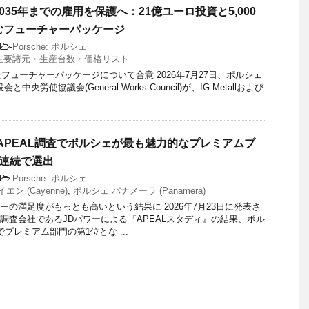
035年までの雇用を保護へ：21億ユーロ投資と5,000
むフューチャーパッケージ
-
Porsche: ポルシェ
主要諸元・生産台数・価格リスト
たフューチャーパッケージについて合意 2026年7月27日、ポルシェ
中央労使協議会(General Works Council)が、IG Metallおよび
APEAL調査でポルシェが最も魅力的なプレミアムブ
年連続で選出
-
Porsche: ポルシェ
ン (Cayenne)
,
ポルシェ パナメーラ (Panamera)
ーの満足度がもっとも高いという結果に 2026年7月23日に発表さ
調査会社であるJDパワーによる『APEALスタディ』の結果、ポル
プレミアム部門の第1位とな ...