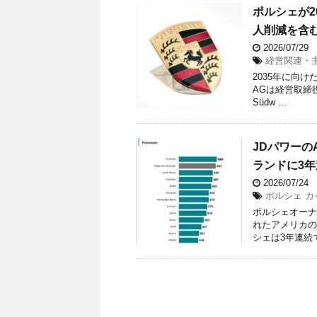
ポルシェが2
人削減を含
2026/07/29
経営関連・
2035年に向け
AGは経営取締役会と
Südw ...
JDパワーの
ランドに3
2026/07/24
ポルシェ カイエ
ポルシェオーナ
れたアメリカの
シェは3年連続で