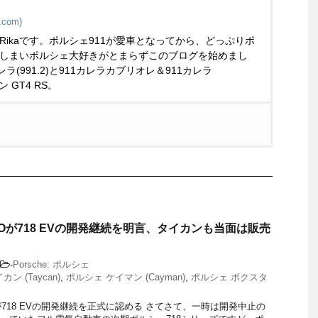
.com)
Rikaです。ポルシェ911が愛車となってから、どっぷりポ
しまいポルシェ大好きがとまらずこのブログを始めまし
ラ(991.2)と911カレラカブリオレ＆911カレラ
マン GT4 RS。
Oが718 EVの開発継続を明言、タイカンも当面は販売
-
Porsche: ポルシェ
ン (Taycan)
,
ポルシェ ケイマン (Cayman)
,
ポルシェ ボクスタ
が718 EVの開発継続を正式に認める さてさて、一時は開発中止の