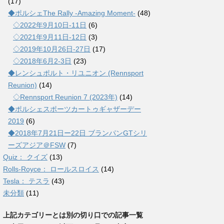
(17)
◆ポルシェThe Rally -Amazing Moment-
(48)
◇2022年9月10日-11日
(6)
◇2021年9月11日-12日
(3)
◇2019年10月26日-27日
(17)
◇2018年6月2-3日
(23)
◆レンシュポルト・リユニオン (Rennsport
Reunion)
(14)
◇Rennsport Reunion 7 (2023年)
(14)
◆ポルシェスポーツカートゥギャザーデー
2019
(6)
◆2018年7月21日ー22日 ブランパンGTシリ
ーズアジア＠FSW
(7)
Quiz： クイズ
(13)
Rolls-Royce： ロールスロイス
(14)
Tesla： テスラ
(43)
未分類
(11)
上記カテゴリーとは別の切り口での記事一覧