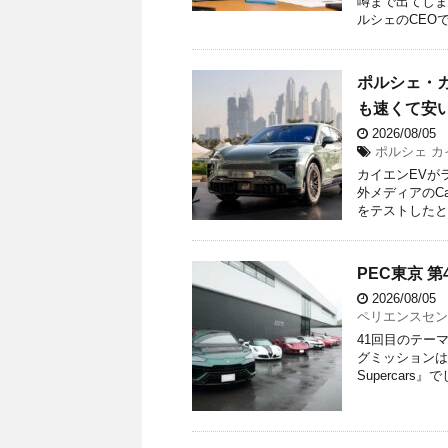
噂まで出てしま
ルシェのCEOで
ポルシェ・
も速くて安
2026/08/05
ポルシェ カイエ
カイエンEVが
外メディアのCa
をテストしたとこ
PEC東京 第41
2026/08/05
ペリエンスセン
41回目のテー
グミッションは20
Supercars』で