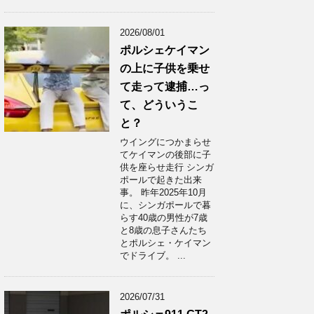
2026/08/01
ポルシェケイマン
の上に子供を乗せ
て走って逮捕…っ
て、どういうこ
と？
ウイングにつかまらせ
てケイマンの後部に子
供を座らせ走行 シンガ
ポールで起きた出来
事。 昨年2025年10月
に、シンガポールで暮
らす40歳の男性が7歳
と8歳の息子さんたち
とポルシェ・ケイマン
でドライブ。 ...
2026/07/31