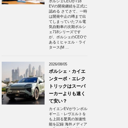
ポルシェCEOが718
EVの開発継続を正式に
認める さてさて、一時
は開発中止の噂まで出
てしまっていたフル電
気自動車の次期ポルシ
ェ718シリーズです
が、ポルシェのCEOで
あるミヒャエル・ライ
タース(M ...
2026/08/05
ポルシェ・カイエ
ンターボ・エレク
トリックはスーパ
ーカーよりも速く
て安い？
カイエンEVがランボル
ギーニ・レヴエルトを
も上回る驚異の加速性
能を記録 海外メディア