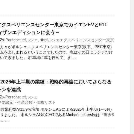
クスペリエンスセンター東京でカイエンEVと911
ティザンエディションに会う～
-
Porsche: ポルシェ
,
◆ポルシェエクスペリエンスセンター東京
方々がポルシェエクスペリエンスセンター東京(以下、PEC東京)
ムを楽しまれるということでしたので、私はその日にランチだけ
いてきました。 駐車場に車を停めて、ま ...
 2026年上半期の業績：戦略的再編においてさらなる
ーンを達成
-
Porsche: ポルシェ
主要諸元・生産台数・価格リスト
は営業利益が33.9％増加 ポルシェAGによる2026年上半期(1～6月)
した。 ポルシェAGのCEOであるMichael Leiters氏は「過去6
...