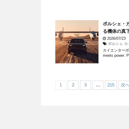
ポルシェ・カ
る機体の真
2026/07/23
ポルシェ カイエ
カイエンターボ・
meets power: Po
1
2
3
…
215
次へ