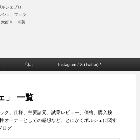
のポルシェブロ
ルシェ、フェラ
ェ大好き！※英
「私」
Instagram / X (Twitter) /
Facebook
シェ」 一覧
ック、仕様、主要諸元、試乗レビュー、価格、購入検
性オーナーとしての感想など、とにかくポルシェに関す
ブログ