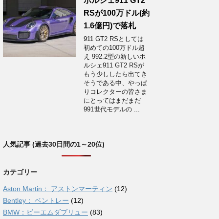
ポルシェ911 GT2
RSが100万ドル(約
1.6億円)で落札
911 GT2 RSとしては
初めての100万ドル超
え 992.2型の新しいポ
ルシェ911 GT2 RSが
もう少ししたら出てき
そうである中、やっぱ
りコレクターの皆さま
にとってはまだまだ
991世代モデルの ...
人気記事 (過去30日間の1～20位)
カテゴリー
Aston Martin： アストンマーティン
(12)
Bentley： ベントレー
(12)
BMW：ビーエムダブリュー
(83)