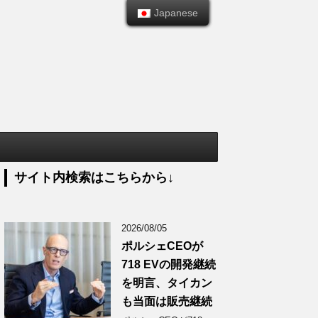
Japanese
Japanese
サイト内検索はこちらから↓
2026/08/05
ポルシェCEOが
718 EVの開発継続
を明言、タイカン
も当面は販売継続