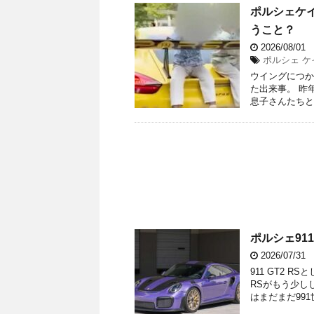
ポルシェケ
うこと？
2026/08/01
ポルシェ ケイ
ウイングにつか
た出来事。 昨年
息子さんたちと
ポルシェ911
2026/07/31
911 GT2 R
RSがもう少し
はまだまだ991世