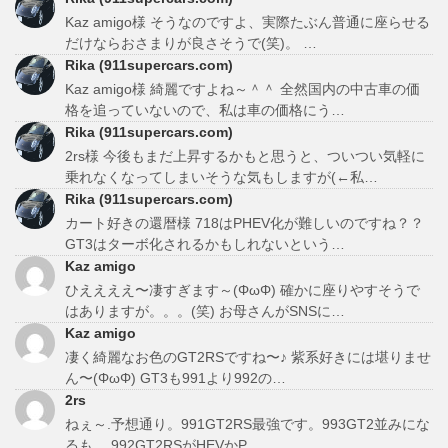
Kaz amigo様 そうなのですよ、実際たぶん普通に座らせる
だけならおさまりが良さそうで(笑)。 …
Rika (911supercars.com)
Kaz amigo様 綺麗ですよね～＾＾ 全然国内の中古車の価
格を追っていないので、私は車の価格にう…
Rika (911supercars.com)
2rs様 今後もまだ上昇するかもと思うと、ついつい気軽に
乗れなくなってしまいそうな気もしますが(←私…
Rika (911supercars.com)
カート好きの還暦様 718はPHEV化が難しいのですね？？
GT3はターボ化されるかもしれないという…
Kaz amigo
ひええええ〜凄すぎます～(ΦωΦ) 確かに座りやすそうで
はありますが。。。(笑) お母さんがSNSに…
Kaz amigo
凄く綺麗なお色のGT2RSですね〜♪ 紫系好きには堪りませ
ん〜(ΦωΦ) GT3も991より992の…
2rs
ねぇ～.予想通り。991GT2RS最強です。993GT2並みにな
るも。 992GT2RSがHEVかP…