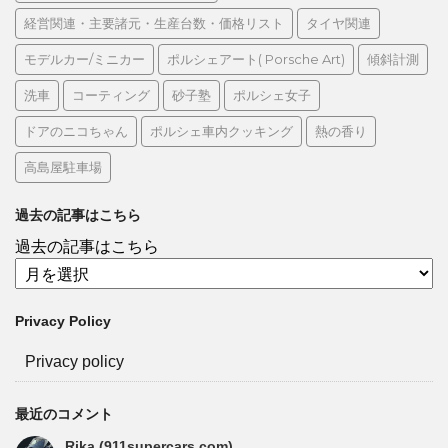
経営関連・主要諸元・生産台数・価格リスト
タイヤ関連
モデルカー/ミニカー
ポルシェアート( Porsche Art)
傾斜計測
洗車
コーティング
砂子塾
ポルシェ女子
ドアのニコちゃん
ポルシェ車内クッキング
熱の香り
高島屋駐車場
過去の記事はこちら
過去の記事はこちら
Privacy Policy
Privacy policy
最近のコメント
Rika (911supercars.com)