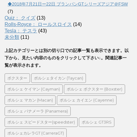
◆2018年7月21日ー22日 ブランパンGTシリーズアジア＠FSW
(7)
Quiz： クイズ
(13)
Rolls-Royce： ロールスロイス
(14)
Tesla： テスラ
(43)
未分類
(11)
上記カテゴリーとは別の切り口での記事一覧も表示できます。以
下から、見たい内容のものをクリックして下さい↓。関連記事一
覧が表示されます。
ボクスター
ポルシェタイカン (Taycan)
ポルシェ ケイマン (Cayman)
ポルシェ ボクスター (Boxster)
ポルシェ マカン (Macan)
ポルシェ カイエン (Cayenne)
ポルシェ パナメーラ (Panamera)
ポルシェ スピードスター(speedster)
ポルシェ GT3RS
ポルシェカレラGT (CarreraGT)