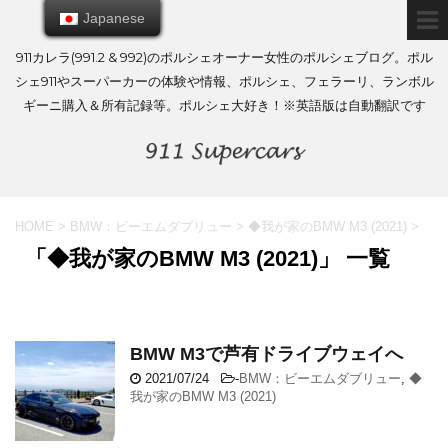
Japanese
Japanese
911カレラ(991.2 & 992)のポルシェオーナー女性のポルシェブログ。ポル
シェ911やスーパーカーの体験や情報、ポルシェ、フェラーリ、ランボル
ギーニ購入＆所有記録等。ポルシェ大好き！※英語版は自動翻訳です
HOME
>
BMW：ビーエムダブリュー
>
◆我が家のBMW M3 (2021)
>
「◆我が家のBMW M3 (2021)」 一覧
BMW M3で芦有ドライブウェイへ
2021/07/24
-
BMW：ビーエムダブリュー
,
◆
我が家のBMW M3 (2021)