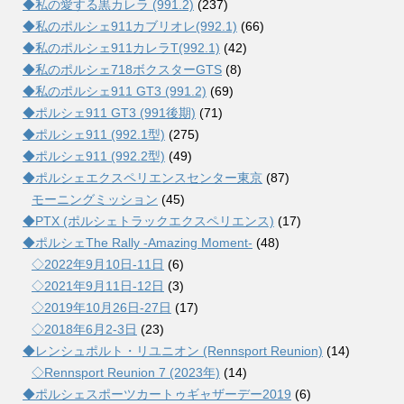
◆私の愛する黒カレラ (991.2)
(237)
◆私のポルシェ911カブリオレ(992.1)
(66)
◆私のポルシェ911カレラT(992.1)
(42)
◆私のポルシェ718ボクスターGTS
(8)
◆私のポルシェ911 GT3 (991.2)
(69)
◆ポルシェ911 GT3 (991後期)
(71)
◆ポルシェ911 (992.1型)
(275)
◆ポルシェ911 (992.2型)
(49)
◆ポルシェエクスペリエンスセンター東京
(87)
モーニングミッション
(45)
◆PTX (ポルシェトラックエクスペリエンス)
(17)
◆ポルシェThe Rally -Amazing Moment-
(48)
◇2022年9月10日-11日
(6)
◇2021年9月11日-12日
(3)
◇2019年10月26日-27日
(17)
◇2018年6月2-3日
(23)
◆レンシュポルト・リユニオン (Rennsport Reunion)
(14)
◇Rennsport Reunion 7 (2023年)
(14)
◆ポルシェスポーツカートゥギャザーデー2019
(6)