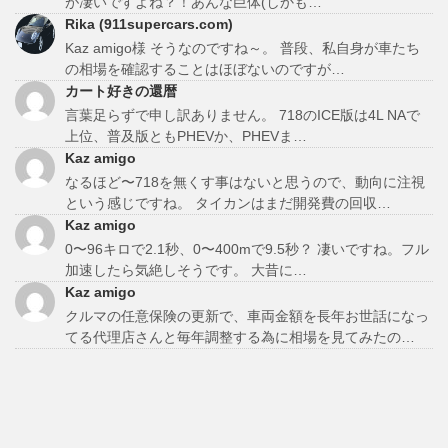
が凄いですよね？！あんな巨体(しかも…
Rika (911supercars.com)
Kaz amigo様 そうなのですね～。 普段、私自身が車たち
の相場を確認することはほぼないのですが…
カート好きの還暦
言葉足らずで申し訳ありません。 718のICE版は4L NAで
上位、普及版ともPHEVか、PHEVま…
Kaz amigo
なるほど〜718を無くす事はないと思うので、動向に注視
という感じですね。 タイカンはまだ開発費の回収…
Kaz amigo
0〜96キロで2.1秒、0〜400mで9.5秒？ 凄いですね。フル
加速したら気絶しそうです。 大昔に…
Kaz amigo
クルマの任意保険の更新で、車両金額を長年お世話になっ
てる代理店さんと毎年調整する為に相場を見てみたの…