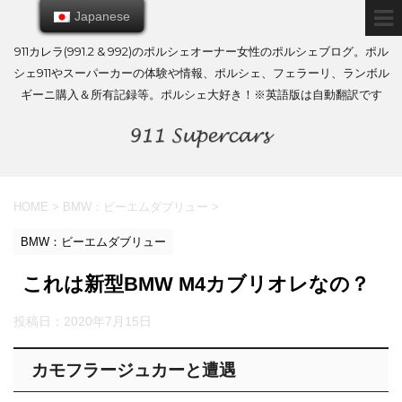
Japanese
Japanese
911カレラ(991.2 & 992)のポルシェオーナー女性のポルシェブログ。ポル
シェ911やスーパーカーの体験や情報、ポルシェ、フェラーリ、ランボル
ギーニ購入＆所有記録等。ポルシェ大好き！※英語版は自動翻訳です
HOME
>
BMW：ビーエムダブリュー
>
BMW：ビーエムダブリュー
これは新型BMW M4カブリオレなの？
投稿日：
2020年7月15日
カモフラージュカーと遭遇