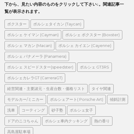
下から、見たい内容のものをクリックして下さい↓。関連記事一
覧が表示されます。
ボクスター
ポルシェタイカン (Taycan)
ポルシェ ケイマン (Cayman)
ポルシェ ボクスター (Boxster)
ポルシェ マカン (Macan)
ポルシェ カイエン (Cayenne)
ポルシェ パナメーラ (Panamera)
ポルシェ スピードスター(speedster)
ポルシェ GT3RS
ポルシェカレラGT (CarreraGT)
経営関連・主要諸元・生産台数・価格リスト
タイヤ関連
モデルカー/ミニカー
ポルシェアート( Porsche Art)
傾斜計測
洗車
コーティング
砂子塾
ポルシェ女子
ドアのニコちゃん
ポルシェ車内クッキング
熱の香り
高島屋駐車場