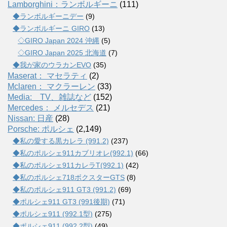
Lamborghini：ランボルギーニ
(111)
◆ランボルギーニデー
(9)
◆ランボルギーニ GIRO
(13)
◇GIRO Japan 2024 沖縄
(5)
◇GIRO Japan 2025 北海道
(7)
◆我が家のウラカンEVO
(35)
Maserat： マセラティ
(2)
Mclaren： マクラーレン
(33)
Media: TV、雑誌など
(152)
Mercedes： メルセデス
(21)
Nissan: 日産
(28)
Porsche: ポルシェ
(2,149)
◆私の愛する黒カレラ (991.2)
(237)
◆私のポルシェ911カブリオレ(992.1)
(66)
◆私のポルシェ911カレラT(992.1)
(42)
◆私のポルシェ718ボクスターGTS
(8)
◆私のポルシェ911 GT3 (991.2)
(69)
◆ポルシェ911 GT3 (991後期)
(71)
◆ポルシェ911 (992.1型)
(275)
◆ポルシェ911 (992.2型)
(49)