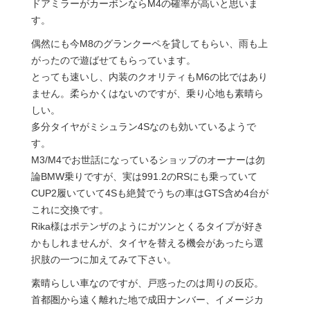
ドアミラーがカーボンならM4の確率が高いと思いま
す。
偶然にも今M8のグランクーペを貸してもらい、雨も上
がったので遊ばせてもらっています。
とっても速いし、内装のクオリティもM6の比ではあり
ません。柔らかくはないのですが、乗り心地も素晴ら
しい。
多分タイヤがミシュラン4Sなのも効いているようで
す。
M3/M4でお世話になっているショップのオーナーは勿
論BMW乗りですが、実は991.2のRSにも乗っていて
CUP2履いていて4Sも絶賛でうちの車はGTS含め4台が
これに交換です。
Rika様はポテンザのようにガツンとくるタイプが好き
かもしれませんが、タイヤを替える機会があったら選
択肢の一つに加えてみて下さい。
素晴らしい車なのですが、戸惑ったのは周りの反応。
首都圏から遠く離れた地で成田ナンバー、イメージカ