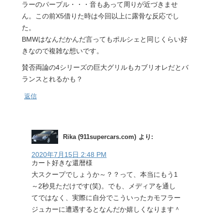
ラーのパープル・・・音もあって周りが近づきませ
ん。この前X5借りた時は今回以上に露骨な反応でし
た。
BMWはなんだかんだ言ってもポルシェと同じくらい好
きなので複雑な想いです。
賛否両論の4シリーズの巨大グリルもカブリオレだとバ
ランスとれるかも？
返信
Rika (911supercars.com)
より:
2020年7月15日 2:48 PM
カート好きな還暦様
大スクープでしょうか～？？って、本当にもう1
～2秒見ただけです(笑)。でも、メディアを通し
てではなく、実際に自分でこういったカモフラー
ジュカーに遭遇するとなんだか嬉しくなります＾