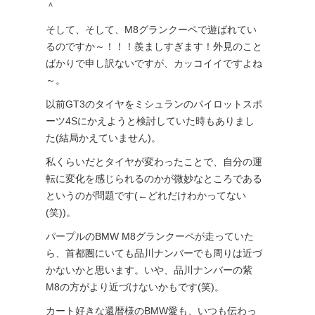
＾
そして、そして、M8グランクーペで遊ばれてい
るのですか～！！！羨ましすぎます！外見のこと
ばかりで申し訳ないですが、カッコイイですよね
～。
以前GT3のタイヤをミシュランのパイロットスポ
ーツ4Sにかえようと検討していた時もありまし
た(結局かえていません)。
私くらいだとタイヤが変わったことで、自分の運
転に変化を感じられるのかが微妙なところである
というのが問題です(←どれだけわかってない
(笑))。
パープルのBMW M8グランクーペが走っていた
ら、首都圏にいても品川ナンバーでも周りは近づ
かないかと思います。いや、品川ナンバーの紫
M8の方がより近づけないかもです(笑)。
カート好きな還暦様のBMW愛も、いつも伝わっ