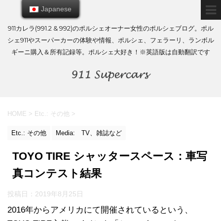
Japanese
Japanese
911カレラ(991.2 & 992)のポルシェオーナー女性のポルシェブログ。ポル
シェ911やスーパーカーの体験や情報、ポルシェ、フェラーリ、ランボル
ギーニ購入＆所有記録等。ポルシェ大好き！※英語版は自動翻訳です
HOME
>
Etc.: その他
>
Etc.: その他
Media: TV、雑誌など
TOYO TIRE シャッタースペース：車写
真コンテスト結果
投稿日：
2019年8月25日
2016年からアメリカにて開催されているという、