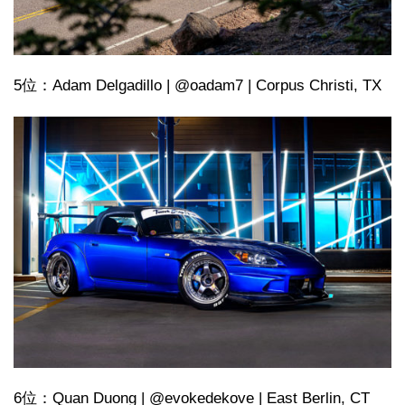
5位：Adam Delgadillo | @oadam7 | Corpus Christi, TX
6位：Quan Duong | @evokedekove | East Berlin, CT