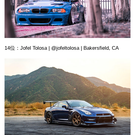
14位：Jofel Tolosa | @jofeltolosa | Bakersfield, CA