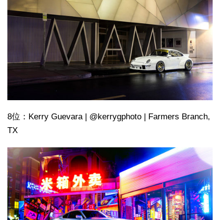
8位：Kerry Guevara | @kerrygphoto | Farmers Branch,
TX