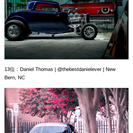
13位：Daniel Thomas | @thebestdanielever | New
Bern, NC