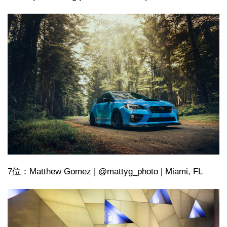
7位：Matthew Gomez | @mattyg_photo | Miami, FL