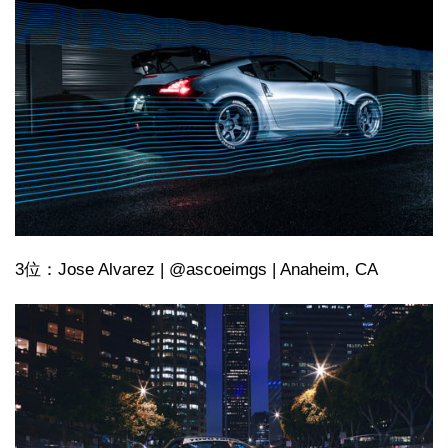
3位：Jose Alvarez | @ascoeimgs | Anaheim, CA