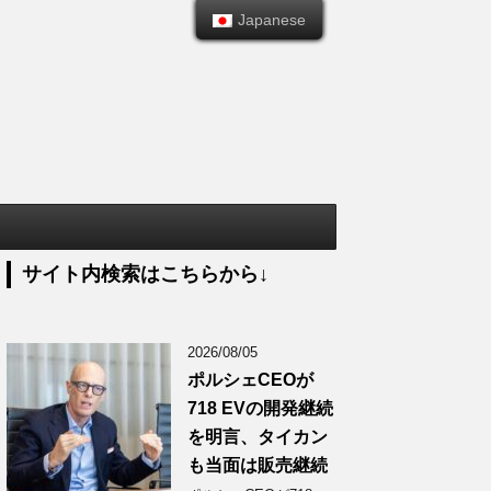
Japanese
Japanese
サイト内検索はこちらから↓
2026/08/05
ポルシェCEOが
718 EVの開発継続
を明言、タイカン
も当面は販売継続