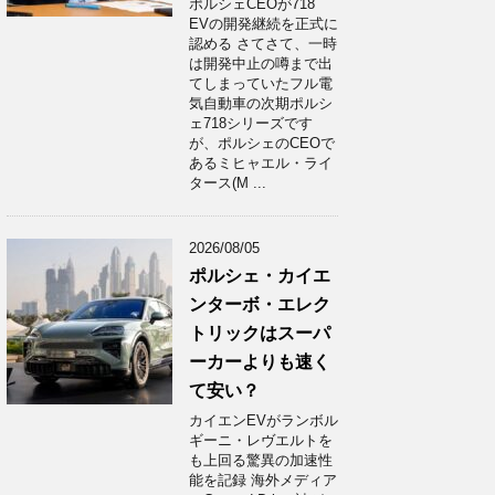
ポルシェCEOが718
EVの開発継続を正式に
認める さてさて、一時
は開発中止の噂まで出
てしまっていたフル電
気自動車の次期ポルシ
ェ718シリーズです
が、ポルシェのCEOで
あるミヒャエル・ライ
タース(M ...
2026/08/05
ポルシェ・カイエ
ンターボ・エレク
トリックはスーパ
ーカーよりも速く
て安い？
カイエンEVがランボル
ギーニ・レヴエルトを
も上回る驚異の加速性
能を記録 海外メディア