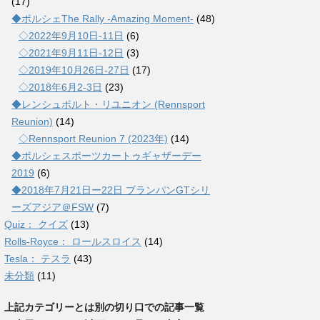
(17)
◆ポルシェThe Rally -Amazing Moment-
(48)
◇2022年9月10日-11日
(6)
◇2021年9月11日-12日
(3)
◇2019年10月26日-27日
(17)
◇2018年6月2-3日
(23)
◆レンシュポルト・リユニオン (Rennsport
Reunion)
(14)
◇Rennsport Reunion 7 (2023年)
(14)
◆ポルシェスポーツカートゥギャザーデー
2019
(6)
◆2018年7月21日ー22日 ブランパンGTシリ
ーズアジア＠FSW
(7)
Quiz： クイズ
(13)
Rolls-Royce： ロールスロイス
(14)
Tesla： テスラ
(43)
未分類
(11)
上記カテゴリーとは別の切り口での記事一覧