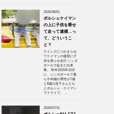
2026/08/01
ポルシェケイマン
の上に子供を乗せ
て走って逮捕…っ
て、どういうこ
と？
ウイングにつかまらせ
てケイマンの後部に子
供を座らせ走行 シンガ
ポールで起きた出来
事。 昨年2025年10月
に、シンガポールで暮
らす40歳の男性が7歳
と8歳の息子さんたち
とポルシェ・ケイマン
でドライブ。 ...
2026/07/31