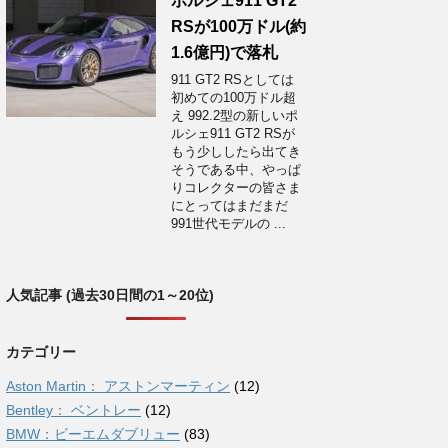
ポルシェ911 GT2
RSが100万ドル(約
1.6億円)で落札
911 GT2 RSとしては
初めての100万ドル超
え 992.2型の新しいポ
ルシェ911 GT2 RSが
もう少ししたら出てき
そうである中、やっぱ
りコレクターの皆さま
にとってはまだまだ
991世代モデルの ...
人気記事 (過去30日間の1～20位)
カテゴリー
Aston Martin： アストンマーティン
(12)
Bentley： ベントレー
(12)
BMW：ビーエムダブリュー
(83)