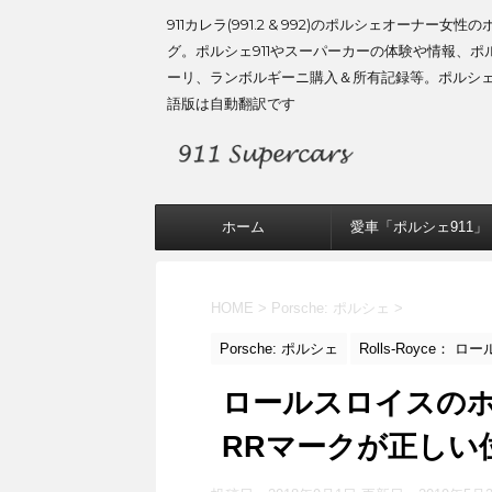
911カレラ(991.2 & 992)のポルシェオーナー女性
グ。ポルシェ911やスーパーカーの体験や情報、ポ
ーリ、ランボルギーニ購入＆所有記録等。ポルシ
語版は自動翻訳です
ホーム
愛車「ポルシェ911」
HOME
>
Porsche: ポルシェ
>
Porsche: ポルシェ
Rolls-Royce： 
ロールスロイスの
RRマークが正しい