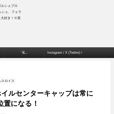
のポルシェブロ
ルシェ、フェラ
ェ大好き！※英
「私」
Instagram / X (Twitter) /
Facebook
ロールスロイス
ホイルセンターキャップは常に
位置になる！