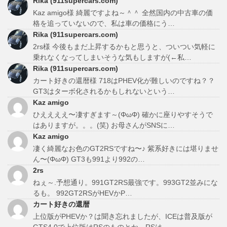
Rika (911supercars.com)
Kaz amigo様 綺麗ですよね～＾＾ 全然国内の中古車の価
格を追っていないので、私は車の価格にう…
Rika (911supercars.com)
2rs様 今後もまだ上昇するかもと思うと、ついつい気軽に
乗れなくなってしまいそうな気もしますが(←私…
Rika (911supercars.com)
カート好きの還暦様 718はPHEV化が難しいのですね？？
GT3はターボ化されるかもしれないという…
Kaz amigo
ひええええ〜凄すぎます～(ΦωΦ) 確かに座りやすそうで
はありますが。。。(笑) お母さんがSNSに…
Kaz amigo
凄く綺麗なお色のGT2RSですね〜♪ 紫系好きには堪りませ
ん〜(ΦωΦ) GT3も991より992の…
2rs
ねぇ～.予想通り。991GT2RS最強です。993GT2並みにな
るも。 992GT2RSがHEVかP…
カート好きの還暦
上位版がPHEVか？は聞き忘れましたが、ICEは普及版が