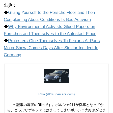
出典：
◆
Gluing Yourself to the Porsche Floor and Then
Complaining About Conditions Is Bad Activism
◆
Why Environmental Activists Glued Papers on
Porsches and Themselves to the Autostadt Floor
◆
Protesters Glue Themselves To Ferraris At Paris
Motor Show, Comes Days After Similar Incident In
Germany
Rika (911supercars.com)
この記事の著者のRikaです。ポルシェ911が愛車となってか
ら、どっぷりポルシェにはまってしまいポルシェ大好きがとま