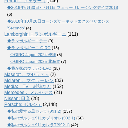
Ferrari： フェラーリ
(146)
◆2018年6月30日～7月1日 フェラーリレーシングデイズ2018
(6)
◆2018年10月28日コーンズサーキットエクスペリエンス
'Secondo'
(4)
Lamborghini：ランボルギーニ
(111)
◆ランボルギーニデー
(9)
◆ランボルギーニ GIRO
(13)
◇GIRO Japan 2024 沖縄
(5)
◇GIRO Japan 2025 北海道
(7)
◆我が家のウラカンEVO
(35)
Maserat： マセラティ
(2)
Mclaren： マクラーレン
(33)
Media: TV、雑誌など
(152)
Mercedes： メルセデス
(21)
Nissan: 日産
(28)
Porsche: ポルシェ
(2,148)
◆私の愛する黒カレラ (991.2)
(237)
◆私のポルシェ911カブリオレ(992.1)
(66)
◆私のポルシェ911カレラT(992.1)
(42)