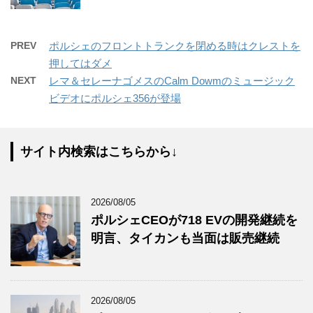
PREV
ポルシェのフロントトランクを閉める時はクレストを
押してはダメ
NEXT
レマ＆セレーナゴメスのCalm Dowmのミュージック
ビデオにポルシェ356が登場
サイト内検索はこちらから↓
2026/08/05
ポルシェCEOが718 EVの開発継続を
明言、タイカンも当面は販売継続
2026/08/05