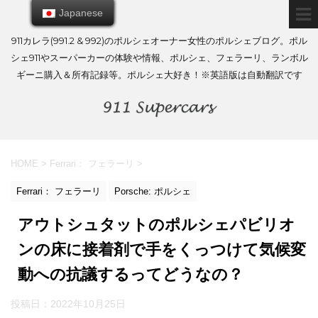
Japanese
Japanese
911カレラ(991.2 & 992)のポルシェオーナー女性のポルシェブログ。ポル
シェ911やスーパーカーの体験や情報、ポルシェ、フェラーリ、ランボル
ギーニ購入＆所有記録等。ポルシェ大好き！※英語版は自動翻訳です
HOME
>
Ferrari： フェラーリ
>
Ferrari： フェラーリ
Porsche: ポルシェ
アウトシュタットのポルシェパビリオ
ンの床に接着剤で手をくっつけて気候変
動への抗議するってどうなの？
投稿日：
2022年10月25日