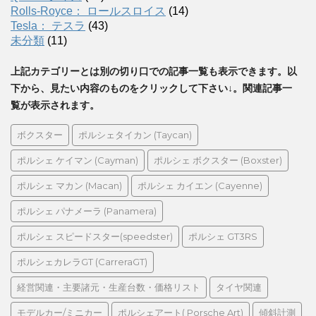
Rolls-Royce： ロールスロイス
(14)
Tesla： テスラ
(43)
未分類
(11)
上記カテゴリーとは別の切り口での記事一覧も表示できます。以
下から、見たい内容のものをクリックして下さい↓。関連記事一
覧が表示されます。
ボクスター
ポルシェタイカン (Taycan)
ポルシェ ケイマン (Cayman)
ポルシェ ボクスター (Boxster)
ポルシェ マカン (Macan)
ポルシェ カイエン (Cayenne)
ポルシェ パナメーラ (Panamera)
ポルシェ スピードスター(speedster)
ポルシェ GT3RS
ポルシェカレラGT (CarreraGT)
経営関連・主要諸元・生産台数・価格リスト
タイヤ関連
モデルカー/ミニカー
ポルシェアート( Porsche Art)
傾斜計測