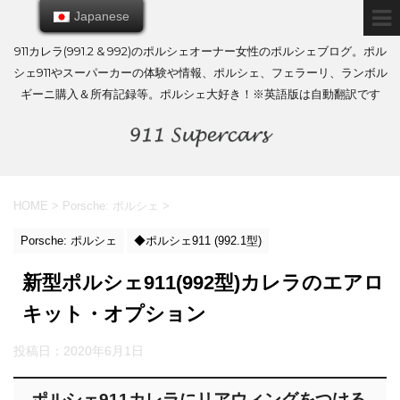
Japanese
Japanese
911カレラ(991.2 & 992)のポルシェオーナー女性のポルシェブログ。ポル
シェ911やスーパーカーの体験や情報、ポルシェ、フェラーリ、ランボル
ギーニ購入＆所有記録等。ポルシェ大好き！※英語版は自動翻訳です
HOME
>
Porsche: ポルシェ
>
Porsche: ポルシェ
◆ポルシェ911 (992.1型)
新型ポルシェ911(992型)カレラのエアロ
キット・オプション
投稿日：
2020年6月1日
ポルシェ911カレラにリアウィングをつける