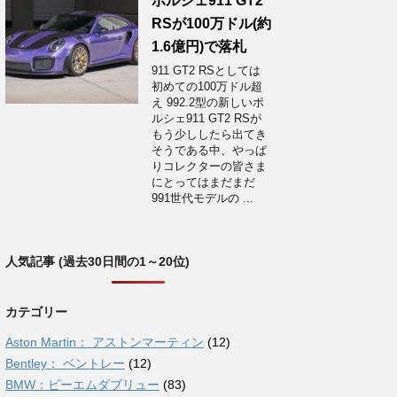
ポルシェ911 GT2
RSが100万ドル(約
1.6億円)で落札
911 GT2 RSとしては
初めての100万ドル超
え 992.2型の新しいポ
ルシェ911 GT2 RSが
もう少ししたら出てき
そうである中、やっぱ
りコレクターの皆さま
にとってはまだまだ
991世代モデルの ...
人気記事 (過去30日間の1～20位)
カテゴリー
Aston Martin： アストンマーティン
(12)
Bentley： ベントレー
(12)
BMW：ビーエムダブリュー
(83)