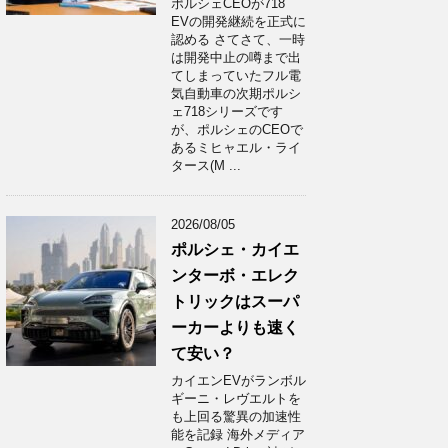
ポルシェCEOが718
EVの開発継続を正式に
認める さてさて、一時
は開発中止の噂まで出
てしまっていたフル電
気自動車の次期ポルシ
ェ718シリーズです
が、ポルシェのCEOで
あるミヒャエル・ライ
タース(M ...
2026/08/05
ポルシェ・カイエ
ンターボ・エレク
トリックはスーパ
ーカーよりも速く
て安い？
カイエンEVがランボル
ギーニ・レヴエルトを
も上回る驚異の加速性
能を記録 海外メディア