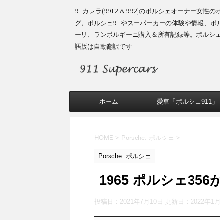
911カレラ(991.2 & 992)のポルシェオーナー女性
グ。ポルシェ911やスーパーカーの体験や情報、ポ
ーリ、ランボルギーニ購入＆所有記録等。ポルシ
語版は自動翻訳です
ホーム
愛車「ポルシェ911」
HOME
>
Porsche: ポルシェ
>
Porsche: ポルシェ
1965 ポルシェ35
投稿日：2021年7月10日 更新日：
2022年1