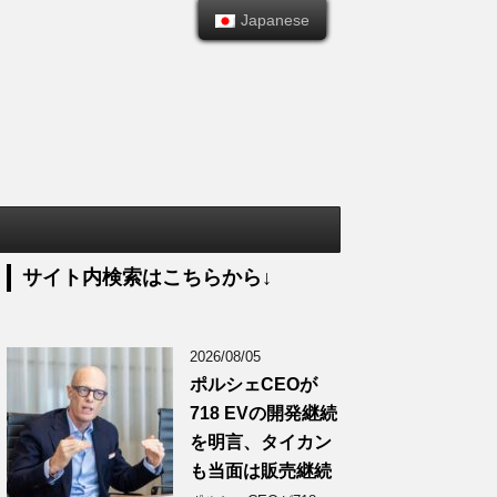
Japanese
Japanese
サイト内検索はこちらから↓
2026/08/05
ポルシェCEOが
718 EVの開発継続
を明言、タイカン
も当面は販売継続