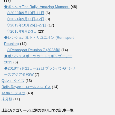
(17)
◆ポルシェThe Rally -Amazing Moment-
(48)
◇2022年9月10日-11日
(6)
◇2021年9月11日-12日
(3)
◇2019年10月26日-27日
(17)
◇2018年6月2-3日
(23)
◆レンシュポルト・リユニオン (Rennsport
Reunion)
(14)
◇Rennsport Reunion 7 (2023年)
(14)
◆ポルシェスポーツカートゥギャザーデー
2019
(6)
◆2018年7月21日ー22日 ブランパンGTシリ
ーズアジア＠FSW
(7)
Quiz： クイズ
(13)
Rolls-Royce： ロールスロイス
(14)
Tesla： テスラ
(43)
未分類
(11)
上記カテゴリーとは別の切り口での記事一覧