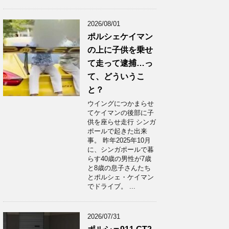
2026/08/01
ポルシェケイマン
の上に子供を乗せ
て走って逮捕…っ
て、どういうこ
と？
ウイングにつかまらせ
てケイマンの後部に子
供を座らせ走行 シンガ
ポールで起きた出来
事。 昨年2025年10月
に、シンガポールで暮
らす40歳の男性が7歳
と8歳の息子さんたち
とポルシェ・ケイマン
でドライブ。 ...
2026/07/31