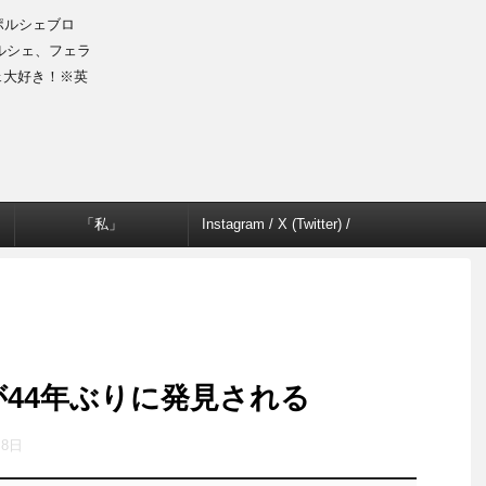
のポルシェブロ
ルシェ、フェラ
ェ大好き！※英
「私」
Instagram / X (Twitter) /
Facebook
6が44年ぶりに発見される
月8日