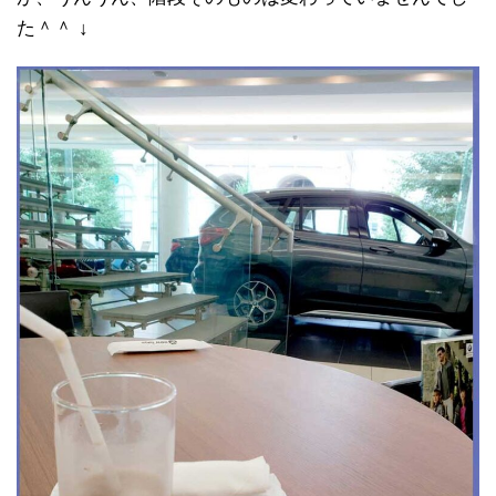
た＾＾ ↓