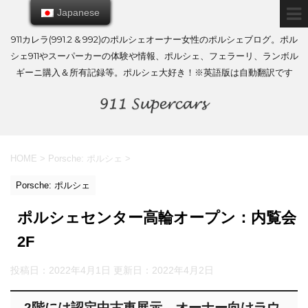
Japanese
Japanese
911カレラ(991.2 & 992)のポルシェオーナー女性のポルシェブログ。ポル
シェ911やスーパーカーの体験や情報、ポルシェ、フェラーリ、ランボル
ギーニ購入＆所有記録等。ポルシェ大好き！※英語版は自動翻訳です
HOME
>
Porsche: ポルシェ
>
Porsche: ポルシェ
ポルシェセンター高輪オープン：内覧会
2F
投稿日：2022年4月1日 更新日：
2022年4月2日
2階には認定中古車展示、オーナー向けラウ