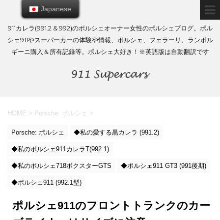
Japanese
Japanese
911カレラ(991.2 & 992)のポルシェオーナー女性のポルシェブログ。ポル
シェ911やスーパーカーの体験や情報、ポルシェ、フェラーリ、ランボル
ギーニ購入＆所有記録等。ポルシェ大好き！※英語版は自動翻訳です
HOME
>
Porsche: ポルシェ
>
Porsche: ポルシェ
◆私の愛する黒カレラ (991.2)
◆私のポルシェ911カレラT(992.1)
◆私のポルシェ718ボクスターGTS
◆ポルシェ911 GT3 (991後期)
◆ポルシェ911 (992.1型)
ポルシェ911のフロントトランクのカー