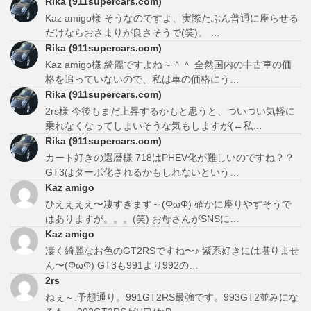
Rika (911supercars.com)
Kaz amigo様 そうなのですよ、実際たぶん普通に座らせる
だけならおさまりが良さそうで(笑)。 …
Rika (911supercars.com)
Kaz amigo様 綺麗ですよね～＾＾ 全然国内の中古車の価
格を追っていないので、私は車の価格にう…
Rika (911supercars.com)
2rs様 今後もまだ上昇するかもと思うと、ついつい気軽に
乗れなくなってしまいそうな気もしますが(←私…
Rika (911supercars.com)
カート好きの還暦様 718はPHEV化が難しいのですね？？
GT3はターボ化されるかもしれないという…
Kaz amigo
ひええええ〜凄すぎます～(ΦωΦ) 確かに座りやすそうで
はありますが。。。(笑) お母さんがSNSに…
Kaz amigo
凄く綺麗なお色のGT2RSですね〜♪ 紫系好きには堪りませ
ん〜(ΦωΦ) GT3も991より992の…
2rs
ねぇ～.予想通り。991GT2RS最強です。993GT2並みにな