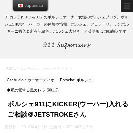
Japanese
Japanese
911カレラ(991.2 & 992)のポルシェオーナー女性のポルシェブログ。ポル
シェ911やスーパーカーの体験や情報、ポルシェ、フェラーリ、ランボル
ギーニ購入＆所有記録等。ポルシェ大好き！※英語版は自動翻訳です
HOME
>
Car Audio：カーオーディオ
>
Car Audio：カーオーディオ
Porsche: ポルシェ
◆私の愛する黒カレラ (991.2)
ポルシェ911にKICKER(ウーハー)入れる
ご相談＠JETSTROKEさん
投稿日：2018年4月2日 更新日：
2021年7月3日