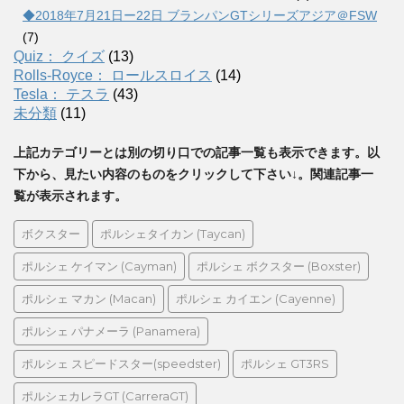
◆2018年7月21日ー22日 ブランパンGTシリーズアジア＠FSW
(7)
Quiz： クイズ
(13)
Rolls-Royce： ロールスロイス
(14)
Tesla： テスラ
(43)
未分類
(11)
上記カテゴリーとは別の切り口での記事一覧も表示できます。以
下から、見たい内容のものをクリックして下さい↓。関連記事一
覧が表示されます。
ボクスター
ポルシェタイカン (Taycan)
ポルシェ ケイマン (Cayman)
ポルシェ ボクスター (Boxster)
ポルシェ マカン (Macan)
ポルシェ カイエン (Cayenne)
ポルシェ パナメーラ (Panamera)
ポルシェ スピードスター(speedster)
ポルシェ GT3RS
ポルシェカレラGT (CarreraGT)