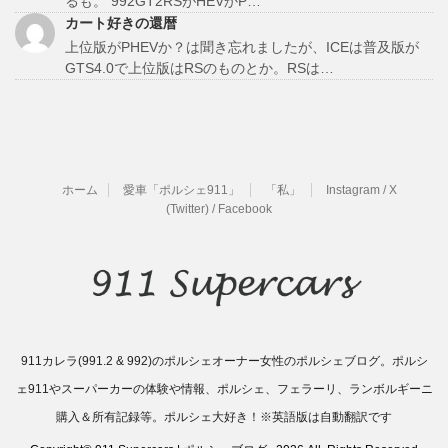
るも。 992GT2RSがHEVかP…
カート好きの還暦
上位版がPHEVか？は聞き忘れましたが、ICEは普及版が
GTS4.0で上位版はRSのものとか。RSは…
ホーム
愛車「ポルシェ911」
「私」
Instagram / X
(Twitter) / Facebook
911カレラ(991.2 & 992)のポルシェオーナー女性のポルシェブログ。ポルシ
ェ911やスーパーカーの体験や情報、ポルシェ、フェラーリ、ランボルギーニ
購入＆所有記録等。ポルシェ大好き！※英語版は自動翻訳です