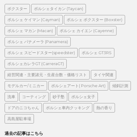
ボクスター
ポルシェタイカン (Taycan)
ポルシェ ケイマン (Cayman)
ポルシェ ボクスター (Boxster)
ポルシェ マカン (Macan)
ポルシェ カイエン (Cayenne)
ポルシェ パナメーラ (Panamera)
ポルシェ スピードスター(speedster)
ポルシェ GT3RS
ポルシェカレラGT (CarreraGT)
経営関連・主要諸元・生産台数・価格リスト
タイヤ関連
モデルカー/ミニカー
ポルシェアート( Porsche Art)
傾斜計測
洗車
コーティング
砂子塾
ポルシェ女子
ドアのニコちゃん
ポルシェ車内クッキング
熱の香り
高島屋駐車場
過去の記事はこちら