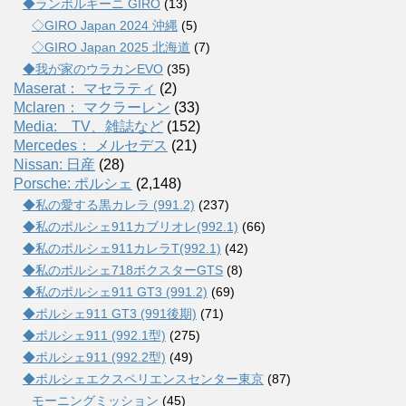
◆ランボルギーニ GIRO
(13)
◇GIRO Japan 2024 沖縄
(5)
◇GIRO Japan 2025 北海道
(7)
◆我が家のウラカンEVO
(35)
Maserat： マセラティ
(2)
Mclaren： マクラーレン
(33)
Media: TV、雑誌など
(152)
Mercedes： メルセデス
(21)
Nissan: 日産
(28)
Porsche: ポルシェ
(2,148)
◆私の愛する黒カレラ (991.2)
(237)
◆私のポルシェ911カブリオレ(992.1)
(66)
◆私のポルシェ911カレラT(992.1)
(42)
◆私のポルシェ718ボクスターGTS
(8)
◆私のポルシェ911 GT3 (991.2)
(69)
◆ポルシェ911 GT3 (991後期)
(71)
◆ポルシェ911 (992.1型)
(275)
◆ポルシェ911 (992.2型)
(49)
◆ポルシェエクスペリエンスセンター東京
(87)
モーニングミッション
(45)