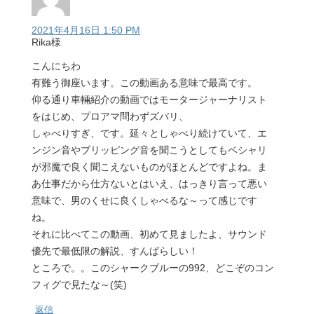
2021年4月16日 1:50 PM
Rika様
こんにちわ
有難う御座います。この動画ある意味で最高です。
仰る通り車輛紹介の動画ではモータージャーナリスト
をはじめ、プロアマ問わずズバリ、
しゃべりすぎ、です。延々としゃべり続けていて、エ
ンジン音やブリッピング音を聞こうとしてもベシャリ
が邪魔で良く聞こえないものがほとんどですよね。ま
あ仕事だから仕方ないとはいえ、はっきり言って悪い
意味で、男のくせに良くしゃべるな～って感じです
ね。
それに比べてこの動画、初めて見ましたよ、サウンド
優先で最低限の解説、すんばらしい！
ところで。。このシャークブルーの992、どこぞのコン
フィグで見たな～(笑)
返信