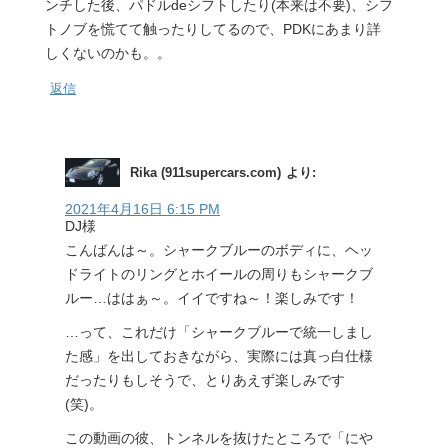
ンチした後、パドルdeシフトしたり(本来は不要)、シフ
トノブを慌てて触ったりしてるので、PDKにあまり詳
しくないのかも。。
返信
Rika (911supercars.com)
より:
2021年4月16日 6:15 PM
DJ様
こんばんは～。シャークブルーのボディに、ヘッ
ドライトのリングとホイールの周りもシャークブ
ルー…ははぁ～。イイですね～！楽しみです！
…って、これだけ「シャークブルーで統一しまし
た感」を出しておきながら、実際には真っ白仕様
だったりもしそうで、とりあえず楽しみです
(笑)。
この動画の彼、トンネルを抜けたところで「にや