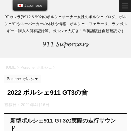
Japanese
Japanese
911カレラ(991.2 & 992)のポルシェオーナー女性のポルシェブログ。ポル
シェ911やスーパーカーの体験や情報、ポルシェ、フェラーリ、ランボル
ギーニ購入＆所有記録等。ポルシェ大好き！※英語版は自動翻訳です
HOME
>
Porsche: ポルシェ
>
Porsche: ポルシェ
2022 ポルシェ911 GT3の音
投稿日：
2021年4月16日
新型ポルシェ911 GT3の実際の走行サウン
ド