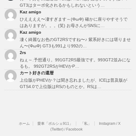
GT3はターボ化されるかもしれないという…
Kaz amigo
ひええええ〜凄すぎます～(ΦωΦ) 確かに座りやすそうで
はありますが。。。(笑) お母さんがSNSに…
Kaz amigo
凄く綺麗なお色のGT2RSですね〜♪ 紫系好きには堪りませ
ん〜(ΦωΦ) GT3も991より992の…
2rs
ねぇ～.予想通り。991GT2RS最強です。993GT2並みにな
るも。 992GT2RSがHEVかP…
カート好きの還暦
上位版がPHEVか？は聞き忘れましたが、ICEは普及版が
GTS4.0で上位版はRSのものとか。RSは…
ホーム
愛車「ポルシェ911」
「私」
Instagram / X
(Twitter) / Facebook