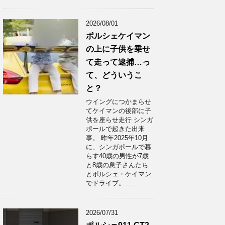
2026/08/01
ポルシェケイマン
の上に子供を乗せ
て走って逮捕…っ
て、どういうこ
と？
ウイングにつかまらせ
てケイマンの後部に子
供を座らせ走行 シンガ
ポールで起きた出来
事。 昨年2025年10月
に、シンガポールで暮
らす40歳の男性が7歳
と8歳の息子さんたち
とポルシェ・ケイマン
でドライブ。 ...
2026/07/31