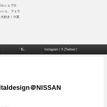
のポルシェブロ
ルシェ、フェラ
ェ大好き！※英
「私」
Instagram / X (Twitter) /
Facebook
 Italdesign＠NISSAN