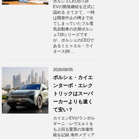
ポルシェCEOが718
EVの開発継続を正式に
認める さてさて、一時
は開発中止の噂まで出
てしまっていたフル電
気自動車の次期ポルシ
ェ718シリーズです
が、ポルシェのCEOで
あるミヒャエル・ライ
タース(M ...
2026/08/05
ポルシェ・カイエ
ンターボ・エレク
トリックはスーパ
ーカーよりも速く
て安い？
カイエンEVがランボル
ギーニ・レヴエルトを
も上回る驚異の加速性
能を記録 海外メディア