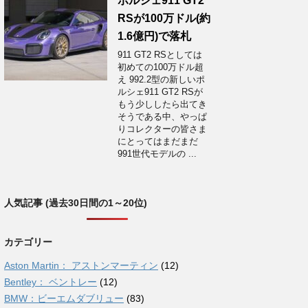
ポルシェ911 GT2
RSが100万ドル(約
1.6億円)で落札
911 GT2 RSとしては
初めての100万ドル超
え 992.2型の新しいポ
ルシェ911 GT2 RSが
もう少ししたら出てき
そうである中、やっぱ
りコレクターの皆さま
にとってはまだまだ
991世代モデルの ...
人気記事 (過去30日間の1～20位)
カテゴリー
Aston Martin： アストンマーティン
(12)
Bentley： ベントレー
(12)
BMW：ビーエムダブリュー
(83)