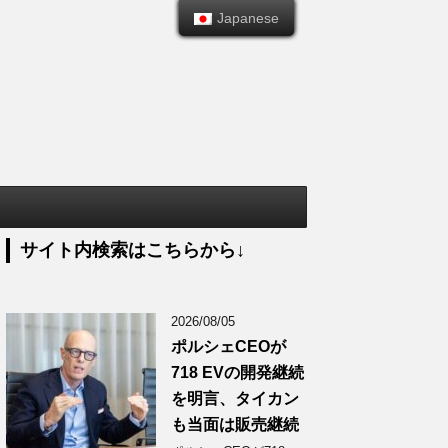
Japanese
Japanese
サイト内検索はこちらから↓
2026/08/05
ポルシェCEOが
718 EVの開発継続
を明言、タイカン
も当面は販売継続