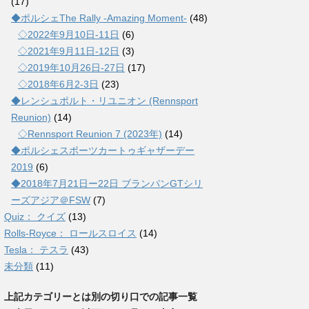
(17)
◆ポルシェThe Rally -Amazing Moment-
(48)
◇2022年9月10日-11日
(6)
◇2021年9月11日-12日
(3)
◇2019年10月26日-27日
(17)
◇2018年6月2-3日
(23)
◆レンシュポルト・リユニオン (Rennsport
Reunion)
(14)
◇Rennsport Reunion 7 (2023年)
(14)
◆ポルシェスポーツカートゥギャザーデー
2019
(6)
◆2018年7月21日ー22日 ブランパンGTシリ
ーズアジア＠FSW
(7)
Quiz： クイズ
(13)
Rolls-Royce： ロールスロイス
(14)
Tesla： テスラ
(43)
未分類
(11)
上記カテゴリーとは別の切り口での記事一覧