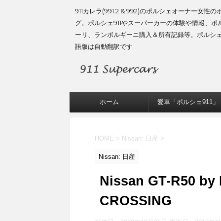
911カレラ(991.2 & 992)のポルシェオーナー女性
グ。ポルシェ911やスーパーカーの体験や情報、ポ
ーリ、ランボルギーニ購入＆所有記録等。ポルシ
語版は自動翻訳です
ホーム
愛車「ポルシェ911」
HOME
>
Nissan: 日産
>
Nissan: 日産
Nissan GT-R50 by
CROSSING