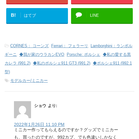
B!
はてブ
LINE
-
CORNES： コーンズ
,
Ferrari： フェラーリ
,
Lamborghini：ランボル
ギーニ
,
◆我が家のウラカンEVO
,
Porsche: ポルシェ
,
◆私の愛する黒
カレラ (991.2)
,
◆私のポルシェ911 GT3 (991.2)
,
◆ポルシェ911 (992.1
型)
-
モデルカー/ミニカー
ショウ
より:
2022年1月26日 11:10 PM
ミニカー作ってもらえるのですか？グッズでミニカー
も、買ったのですが、992カブ、でも色違いしかなく