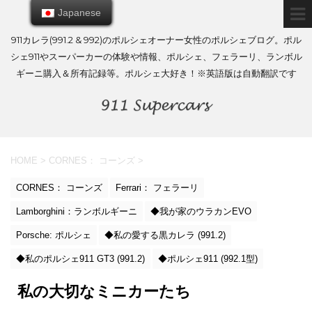
Japanese
Japanese
911カレラ(991.2 & 992)のポルシェオーナー女性のポルシェブログ。ポル
シェ911やスーパーカーの体験や情報、ポルシェ、フェラーリ、ランボル
ギーニ購入＆所有記録等。ポルシェ大好き！※英語版は自動翻訳です
HOME
>
CORNES： コーンズ
>
CORNES： コーンズ
Ferrari： フェラーリ
Lamborghini：ランボルギーニ
◆我が家のウラカンEVO
Porsche: ポルシェ
◆私の愛する黒カレラ (991.2)
◆私のポルシェ911 GT3 (991.2)
◆ポルシェ911 (992.1型)
私の大切なミニカーたち