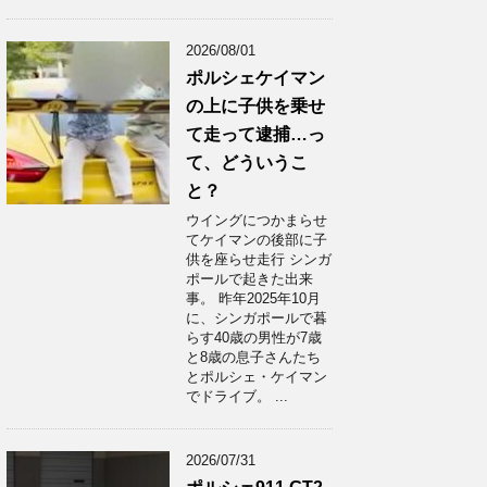
2026/08/01
ポルシェケイマン
の上に子供を乗せ
て走って逮捕…っ
て、どういうこ
と？
ウイングにつかまらせ
てケイマンの後部に子
供を座らせ走行 シンガ
ポールで起きた出来
事。 昨年2025年10月
に、シンガポールで暮
らす40歳の男性が7歳
と8歳の息子さんたち
とポルシェ・ケイマン
でドライブ。 ...
2026/07/31