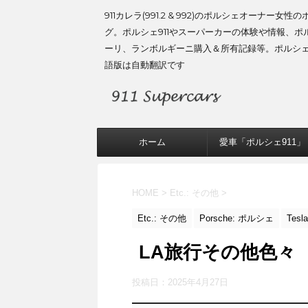
911カレラ(991.2 & 992)のポルシェオーナー女性
グ。ポルシェ911やスーパーカーの体験や情報、ポ
ーリ、ランボルギーニ購入＆所有記録等。ポルシ
語版は自動翻訳です
ホーム
愛車「ポルシェ911」
HOME
>
Etc.: その他
>
Etc.: その他
Porsche: ポルシェ
Tes
LA旅行その他色々
投稿日：
2025年4月27日