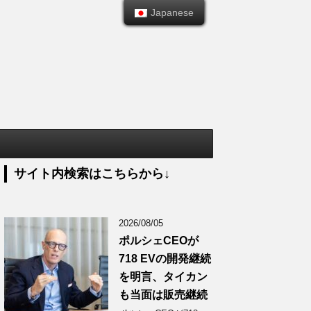
Japanese
Japanese
サイト内検索はこちらから↓
2026/08/05
ポルシェCEOが
718 EVの開発継続
を明言、タイカン
も当面は販売継続