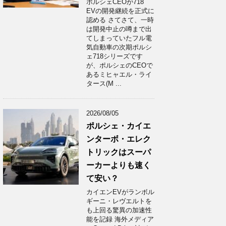
ポルシェCEOが718
EVの開発継続を正式に
認める さてさて、一時
は開発中止の噂まで出
てしまっていたフル電
気自動車の次期ポルシ
ェ718シリーズです
が、ポルシェのCEOで
あるミヒャエル・ライ
タース(M ...
2026/08/05
ポルシェ・カイエ
ンターボ・エレク
トリックはスーパ
ーカーよりも速く
て安い？
カイエンEVがランボル
ギーニ・レヴエルトを
も上回る驚異の加速性
能を記録 海外メディア