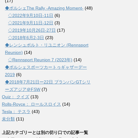
(17)
◆ポルシェThe Rally -Amazing Moment-
(48)
◇2022年9月10日-11日
(6)
◇2021年9月11日-12日
(3)
◇2019年10月26日-27日
(17)
◇2018年6月2-3日
(23)
◆レンシュポルト・リユニオン (Rennsport
Reunion)
(14)
◇Rennsport Reunion 7 (2023年)
(14)
◆ポルシェスポーツカートゥギャザーデー
2019
(6)
◆2018年7月21日ー22日 ブランパンGTシリ
ーズアジア＠FSW
(7)
Quiz： クイズ
(13)
Rolls-Royce： ロールスロイス
(14)
Tesla： テスラ
(43)
未分類
(11)
上記カテゴリーとは別の切り口での記事一覧