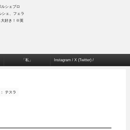
のポルシェブロ
ルシェ、フェラ
ェ大好き！※英
「私」
Instagram / X (Twitter) /
Facebook
la： テスラ