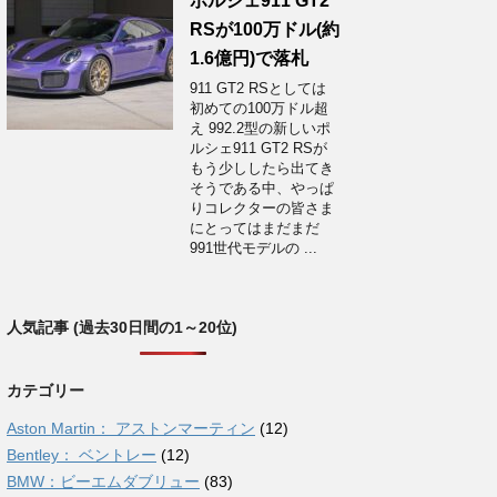
ポルシェ911 GT2
RSが100万ドル(約
1.6億円)で落札
911 GT2 RSとしては
初めての100万ドル超
え 992.2型の新しいポ
ルシェ911 GT2 RSが
もう少ししたら出てき
そうである中、やっぱ
りコレクターの皆さま
にとってはまだまだ
991世代モデルの ...
人気記事 (過去30日間の1～20位)
カテゴリー
Aston Martin： アストンマーティン
(12)
Bentley： ベントレー
(12)
BMW：ビーエムダブリュー
(83)