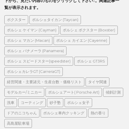
下から、見たい内容のものをクリックして下さい↓。関連記事一
覧が表示されます。
ボクスター
ポルシェタイカン (Taycan)
ポルシェ ケイマン (Cayman)
ポルシェ ボクスター (Boxster)
ポルシェ マカン (Macan)
ポルシェ カイエン (Cayenne)
ポルシェ パナメーラ (Panamera)
ポルシェ スピードスター(speedster)
ポルシェ GT3RS
ポルシェカレラGT (CarreraGT)
経営関連・主要諸元・生産台数・価格リスト
タイヤ関連
モデルカー/ミニカー
ポルシェアート( Porsche Art)
傾斜計測
洗車
コーティング
砂子塾
ポルシェ女子
ドアのニコちゃん
ポルシェ車内クッキング
熱の香り
高島屋駐車場