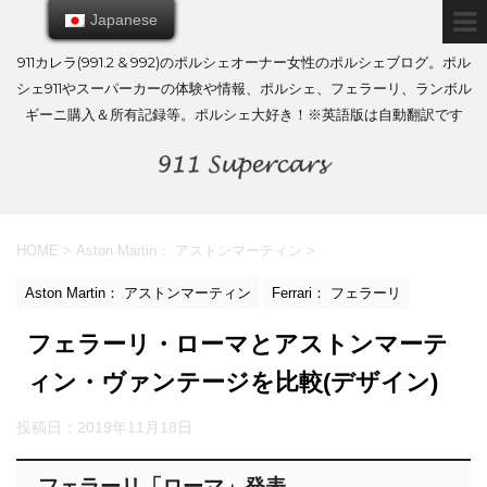
Japanese
Japanese
911カレラ(991.2 & 992)のポルシェオーナー女性のポルシェブログ。ポル
シェ911やスーパーカーの体験や情報、ポルシェ、フェラーリ、ランボル
ギーニ購入＆所有記録等。ポルシェ大好き！※英語版は自動翻訳です
HOME
>
Aston Martin： アストンマーティン
>
Aston Martin： アストンマーティン
Ferrari： フェラーリ
フェラーリ・ローマとアストンマーテ
ィン・ヴァンテージを比較(デザイン)
投稿日：
2019年11月18日
フェラーリ「ローマ」発表