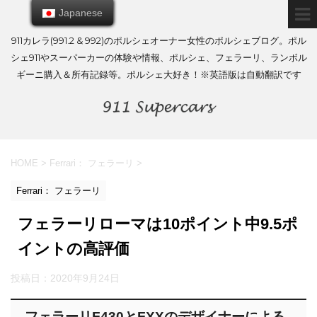
Japanese
Japanese
911カレラ(991.2 & 992)のポルシェオーナー女性のポルシェブログ。ポル
シェ911やスーパーカーの体験や情報、ポルシェ、フェラーリ、ランボル
ギーニ購入＆所有記録等。ポルシェ大好き！※英語版は自動翻訳です
HOME
>
Ferrari： フェラーリ
>
Ferrari： フェラーリ
フェラーリローマは10ポイント中9.5ポ
イントの高評価
投稿日：
2020年9月24日
フェラーリF430とFXXのデザイナーによる