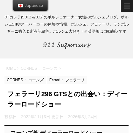
Japanese
Japanese
911カレラ(991.2 & 992)のポルシェオーナー女性のポルシェブログ。ポル
シェ911やスーパーカーの体験や情報、ポルシェ、フェラーリ、ランボル
ギーニ購入＆所有記録等。ポルシェ大好き！※英語版は自動翻訳です
HOME
>
CORNES： コーンズ
>
CORNES： コーンズ
Ferrari： フェラーリ
フェラーリ296 GTSとの出会い：ディー
ラーロードショー
投稿日：2022年11月6日 更新日：
2026年3月24日
コーンズ芝 ディーラーロードショー