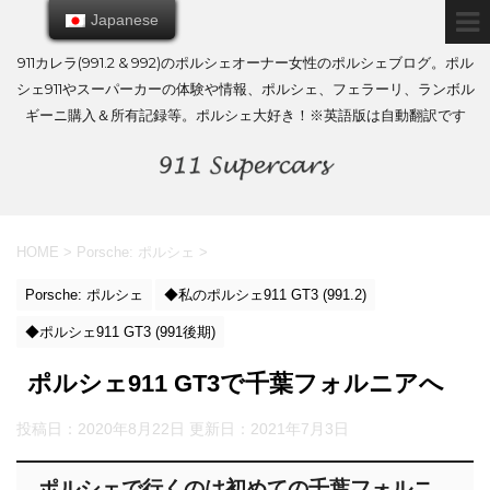
Japanese
Japanese
911カレラ(991.2 & 992)のポルシェオーナー女性のポルシェブログ。ポル
シェ911やスーパーカーの体験や情報、ポルシェ、フェラーリ、ランボル
ギーニ購入＆所有記録等。ポルシェ大好き！※英語版は自動翻訳です
HOME
>
Porsche: ポルシェ
>
Porsche: ポルシェ
◆私のポルシェ911 GT3 (991.2)
◆ポルシェ911 GT3 (991後期)
ポルシェ911 GT3で千葉フォルニアへ
投稿日：2020年8月22日 更新日：
2021年7月3日
ポルシェで行くのは初めての千葉フォルニ