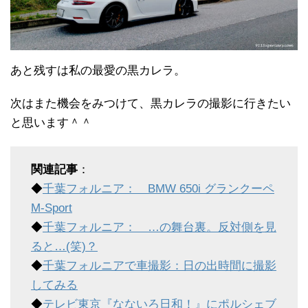
あと残すは私の最愛の黒カレラ。
次はまた機会をみつけて、黒カレラの撮影に行きたい
と思います＾＾
関連記事
：
◆
千葉フォルニア： BMW 650i グランクーペ
M-Sport
◆
千葉フォルニア： …の舞台裏。反対側を見
ると…(笑)？
◆
千葉フォルニアで車撮影：日の出時間に撮影
してみる
◆
テレビ東京『なないろ日和！』にポルシェブ