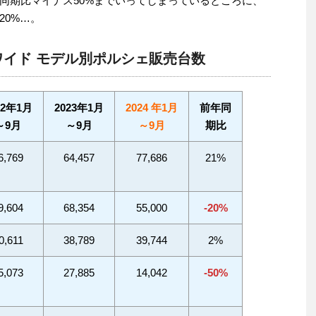
同期比マイナス50%までいってしまっているところに、
20%…。
ドワイド モデル別ポルシェ販売台数
22年1月
2023年1月
2024 年1月
前年同
～9月
～9月
～9月
期比
6,769
64,457
77,686
21%
9,604
68,354
55,000
-20%
0,611
38,789
39,744
2%
5,073
27,885
14,042
-50%