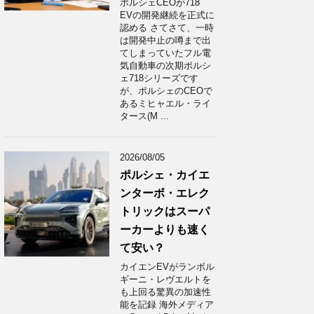
ポルシェCEOが718
EVの開発継続を正式に
認める さてさて、一時
は開発中止の噂まで出
てしまっていたフル電
気自動車の次期ポルシ
ェ718シリーズです
が、ポルシェのCEOで
あるミヒャエル・ライ
タース(M ...
2026/08/05
ポルシェ・カイエ
ンターボ・エレク
トリックはスーパ
ーカーよりも速く
て安い？
カイエンEVがランボル
ギーニ・レヴエルトを
も上回る驚異の加速性
能を記録 海外メディア