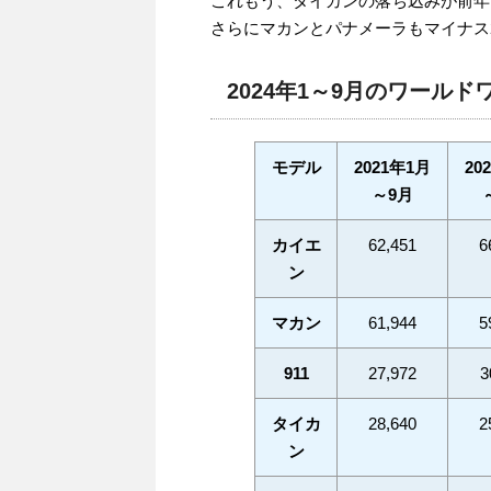
これもう、タイカンの落ち込みが前年
さらにマカンとパナメーラもマイナス
2024年1～9月のワール
モデル
2021年1月
20
～9月
カイエ
62,451
6
ン
マカン
61,944
5
911
27,972
3
タイカ
28,640
2
ン