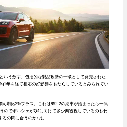
加という数字。包括的な製品攻勢の一環として発売された
約1年を経て相応の好影響をもたらしているとみられてい
年同期比2%プラス。これは992.2の納車が始まったら一気
うのでポルシェがQ4に向けて多少楽観視しているのもわ
するの間に合うのかな)。