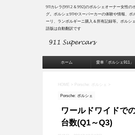
911カレラ(991.2 & 992)のポルシェオーナー女性
グ。ポルシェ911やスーパーカーの体験や情報、ポ
ーリ、ランボルギーニ購入＆所有記録等。ポルシ
語版は自動翻訳です
ホーム
愛車「ポルシェ911」
HOME
>
Porsche: ポルシェ
>
Porsche: ポルシェ
ワールドワイドでの
台数(Q1～Q3)