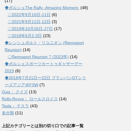
(17)
◆ポルシェThe Rally -Amazing Moment-
(48)
◇2022年9月10日-11日
(6)
◇2021年9月11日-12日
(3)
◇2019年10月26日-27日
(17)
◇2018年6月2-3日
(23)
◆レンシュポルト・リユニオン (Rennsport
Reunion)
(14)
◇Rennsport Reunion 7 (2023年)
(14)
◆ポルシェスポーツカートゥギャザーデー
2019
(6)
◆2018年7月21日ー22日 ブランパンGTシリ
ーズアジア＠FSW
(7)
Quiz： クイズ
(13)
Rolls-Royce： ロールスロイス
(14)
Tesla： テスラ
(43)
未分類
(11)
上記カテゴリーとは別の切り口での記事一覧