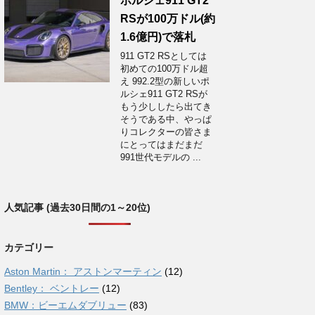
ポルシェ911 GT2
RSが100万ドル(約
1.6億円)で落札
911 GT2 RSとしては
初めての100万ドル超
え 992.2型の新しいポ
ルシェ911 GT2 RSが
もう少ししたら出てき
そうである中、やっぱ
りコレクターの皆さま
にとってはまだまだ
991世代モデルの ...
人気記事 (過去30日間の1～20位)
カテゴリー
Aston Martin： アストンマーティン
(12)
Bentley： ベントレー
(12)
BMW：ビーエムダブリュー
(83)