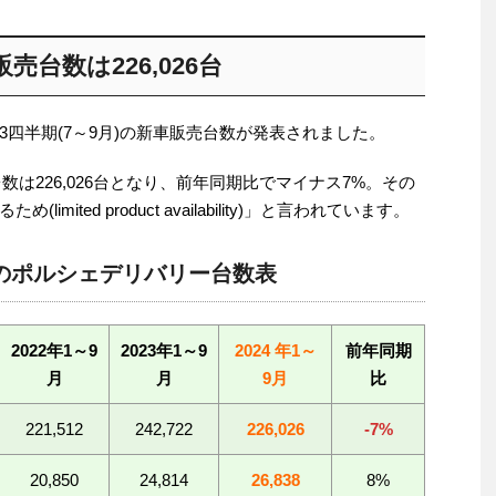
販売台数は226,026台
四半期(7～9月)の新車販売台数が発表されました。
台数は226,026台となり、前年同期比でマイナス7%。その
ited product availability)」と言われています。
月)のポルシェデリバリー台数表
2022年1～9
2023年1～9
2024 年1～
前年同期
月
月
9月
比
221,512
242,722
226,026
-7%
20,850
24,814
26,838
8%