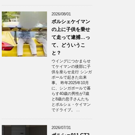
2026/08/01
ポルシェケイマン
の上に子供を乗せ
て走って逮捕…っ
て、どういうこ
と？
ウイングにつかまらせ
てケイマンの後部に子
供を座らせ走行 シンガ
ポールで起きた出来
事。 昨年2025年10月
に、シンガポールで暮
らす40歳の男性が7歳
と8歳の息子さんたち
とポルシェ・ケイマン
でドライブ。 ...
2026/07/31