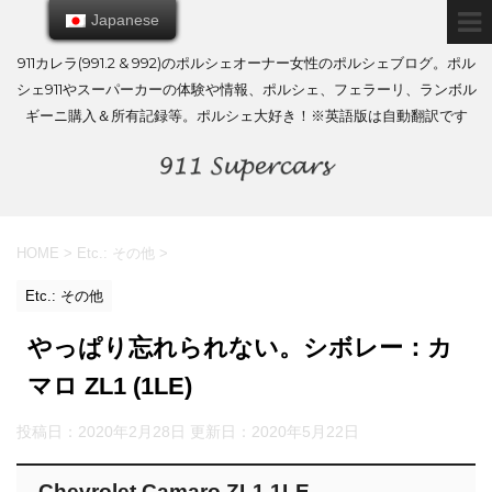
Japanese
Japanese
911カレラ(991.2 & 992)のポルシェオーナー女性のポルシェブログ。ポル
シェ911やスーパーカーの体験や情報、ポルシェ、フェラーリ、ランボル
ギーニ購入＆所有記録等。ポルシェ大好き！※英語版は自動翻訳です
HOME
>
Etc.: その他
>
Etc.: その他
やっぱり忘れられない。シボレー：カ
マロ ZL1 (1LE)
投稿日：2020年2月28日 更新日：
2020年5月22日
Chevrolet Camaro ZL1 1LE