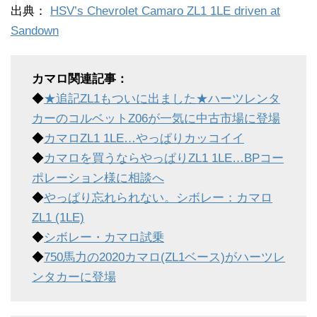
出典：
HSV’s Chevrolet Camaro ZL1 1LE driven at
Sandown
カマロ関連記事：
◆
★追記ZL1もついに出ました★ハーツレンタ
カーのコルベットZ06が一気に中古市場に登場
◆
カマロZL1 1LE…やっぱりカッコイイ
◆
カマロを買うならやっぱりZL1 1LE…BPコー
ポレーション様に相談へ
◆
やっぱり忘れられない。シボレー：カマロ
ZL1 (1LE)
◆
シボレー・カマロ試乗
◆
750馬力の2020カマロ(ZL1ベース)がハーツレ
ンタカーに登場