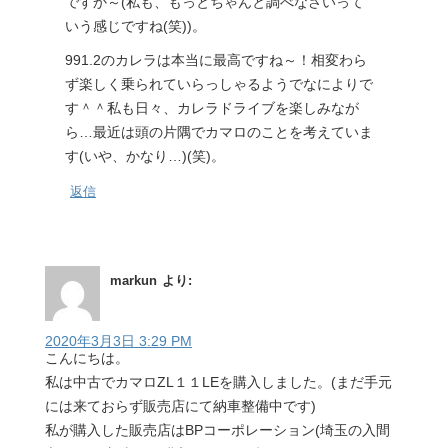
ですか～(私も、もっとちゃんと調べなさいって
いう感じですね(笑))。
991.2のカレラは本当に最高ですね～！相変わら
ず楽しく乗られていらっしゃるようでなによりで
す＾＾私も日々、カレラドライブを楽しみなが
ら…最近は頭の片隅でカマロのことを考えていま
す(いや、かなり…)(笑)。
返信
markun
より:
2020年3月3日 3:29 PM
こんにちは。
私は中古でカマロZL１１LEを購入しました。(まだ手元
には来ておらず販売店にて納車整備中です)
私が購入した販売店はBPコーポレーション(埼玉の入間