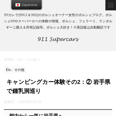
Japanese
Japanese
911カレラ(991.2 & 992)のポルシェオーナー女性のポルシェブログ。ポル
シェ911やスーパーカーの体験や情報、ポルシェ、フェラーリ、ランボル
ギーニ購入＆所有記録等。ポルシェ大好き！※英語版は自動翻訳です
HOME
>
Etc.: その他
>
Etc.: その他
キャンピングカー体験その2：② 岩手県
で鍾乳洞巡り
投稿日：
2021年5月2日
都内から一気に岩手県へ