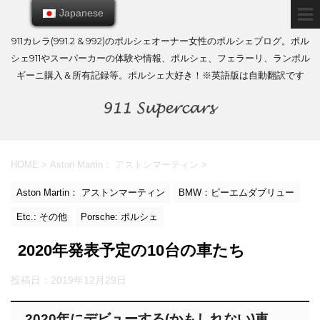
Japanese
Japanese
911カレラ(991.2 & 992)のポルシェオーナー女性のポルシェブログ。ポル
シェ911やスーパーカーの体験や情報、ポルシェ、フェラーリ、ランボル
ギーニ購入＆所有記録等。ポルシェ大好き！※英語版は自動翻訳です
HOME
>
Aston Martin： アストンマーティン
>
Aston Martin： アストンマーティン
BMW：ビーエムダブリュー
Etc.: その他
Porsche: ポルシェ
2020年発表予定の10台の車たち
投稿日：
2019年12月29日
2020年にデビューする(かもしれない)車