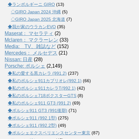
◆ランボルギーニ GIRO
(13)
◇GIRO Japan 2024 沖縄
(5)
◇GIRO Japan 2025 北海道
(7)
◆我が家のウラカンEVO
(35)
Maserat： マセラティ
(2)
Mclaren： マクラーレン
(33)
Media: TV、雑誌など
(152)
Mercedes： メルセデス
(21)
Nissan: 日産
(28)
Porsche: ポルシェ
(2,149)
◆私の愛する黒カレラ (991.2)
(237)
◆私のポルシェ911カブリオレ(992.1)
(66)
◆私のポルシェ911カレラT(992.1)
(42)
◆私のポルシェ718ボクスターGTS
(8)
◆私のポルシェ911 GT3 (991.2)
(69)
◆ポルシェ911 GT3 (991後期)
(71)
◆ポルシェ911 (992.1型)
(275)
◆ポルシェ911 (992.2型)
(49)
◆ポルシェエクスペリエンスセンター東京
(87)