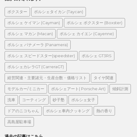
ボクスター
ポルシェタイカン (Taycan)
ポルシェ ケイマン (Cayman)
ポルシェ ボクスター (Boxster)
ポルシェ マカン (Macan)
ポルシェ カイエン (Cayenne)
ポルシェ パナメーラ (Panamera)
ポルシェ スピードスター(speedster)
ポルシェ GT3RS
ポルシェカレラGT (CarreraGT)
経営関連・主要諸元・生産台数・価格リスト
タイヤ関連
モデルカー/ミニカー
ポルシェアート( Porsche Art)
傾斜計測
洗車
コーティング
砂子塾
ポルシェ女子
ドアのニコちゃん
ポルシェ車内クッキング
熱の香り
高島屋駐車場
過去の記事はこちら