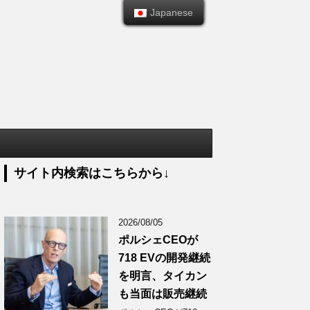
Japanese
Japanese
サイト内検索はこちらから↓
2026/08/05
ポルシェCEOが
718 EVの開発継続
を明言、タイカン
も当面は販売継続