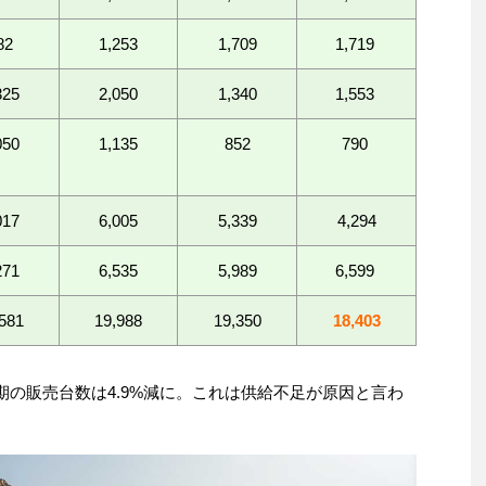
82
1,253
1,709
1,719
325
2,050
1,340
1,553
050
1,135
852
790
017
6,005
5,339
4,294
271
6,535
5,989
6,599
581
19,988
19,350
18,403
半期の販売台数は4.9%減に。これは供給不足が原因と言わ