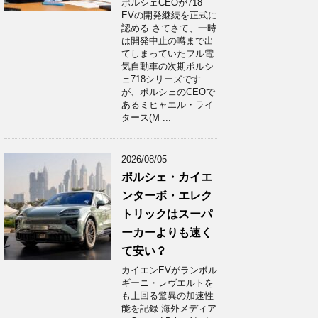
ポルシェCEOが718
EVの開発継続を正式に
認める さてさて、一時
は開発中止の噂まで出
てしまっていたフル電
気自動車の次期ポルシ
ェ718シリーズです
が、ポルシェのCEOで
あるミヒャエル・ライ
タース(M ...
2026/08/05
ポルシェ・カイエ
ンターボ・エレク
トリックはスーパ
ーカーよりも速く
て安い？
カイエンEVがランボル
ギーニ・レヴエルトを
も上回る驚異の加速性
能を記録 海外メディア