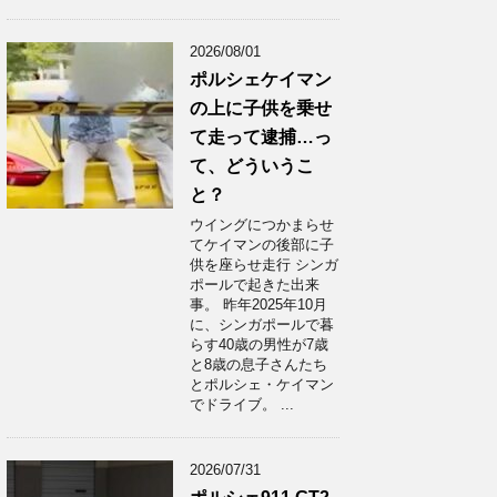
2026/08/01
ポルシェケイマン
の上に子供を乗せ
て走って逮捕…っ
て、どういうこ
と？
ウイングにつかまらせ
てケイマンの後部に子
供を座らせ走行 シンガ
ポールで起きた出来
事。 昨年2025年10月
に、シンガポールで暮
らす40歳の男性が7歳
と8歳の息子さんたち
とポルシェ・ケイマン
でドライブ。 ...
2026/07/31