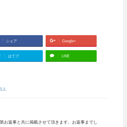
シェア
Google+
!
はてブ
LINE
スト
第お返事と共に掲載させて頂きます。お返事までし