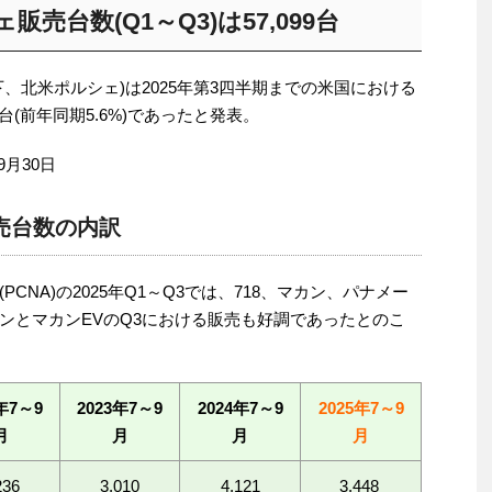
販売台数(Q1～Q3)は57,099台
、北米ポルシェ)は2025年第3四半期までの米国における
台(前年同期5.6%)であったと発表。
9月30日
売台数の内訳
CNA)の2025年Q1～Q3では、718、マカン、パナメー
ンとマカンEVのQ3における販売も好調であったとのこ
年7～9
2023年7～9
2024年7～9
2025年7～9
月
月
月
月
236
3,010
4,121
3,448