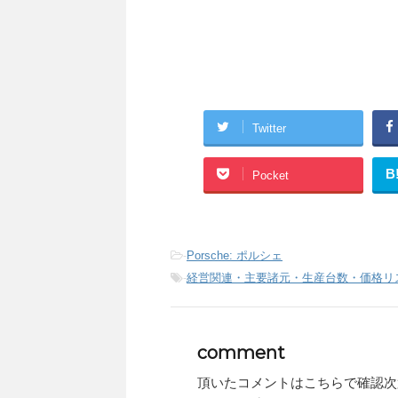
Twitter
B
Pocket
-
Porsche: ポルシェ
-
経営関連・主要諸元・生産台数・価格リ
comment
頂いたコメントはこちらで確認次