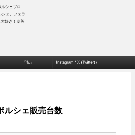
のポルシェブロ
ルシェ、フェラ
ェ大好き！※英
「私」
Instagram / X (Twitter) /
Facebook
3ポルシェ販売台数