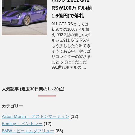
ポルシェ911 GT2
RSが100万ドル(約
1.6億円)で落札
911 GT2 RSとしては
初めての100万ドル超
え 992.2型の新しいポ
ルシェ911 GT2 RSが
もう少ししたら出てき
そうである中、やっぱ
りコレクターの皆さま
にとってはまだまだ
991世代モデルの ...
人気記事 (過去30日間の1～20位)
カテゴリー
Aston Martin： アストンマーティン
(12)
Bentley： ベントレー
(12)
BMW：ビーエムダブリュー
(83)