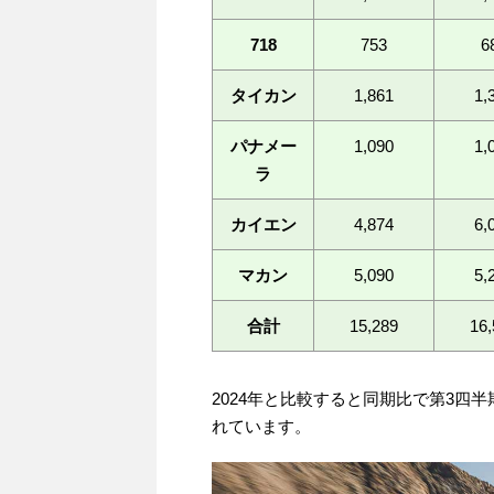
718
753
6
タイカン
1,861
1,
パナメー
1,090
1,
ラ
カイエン
4,874
6,
マカン
5,090
5,
合計
15,289
16,
2024年と比較すると同期比で第3四
れています。