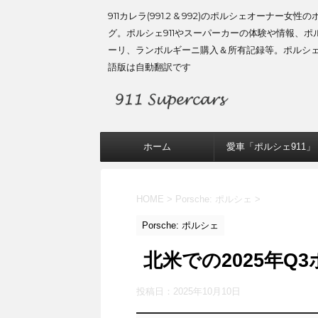
911カレラ(991.2 & 992)のポルシェオーナー女性
グ。ポルシェ911やスーパーカーの体験や情報、ポ
ーリ、ランボルギーニ購入＆所有記録等。ポルシ
語版は自動翻訳です
ホーム
愛車「ポルシェ911」
HOME
>
Porsche: ポルシェ
>
Porsche: ポルシェ
北米での2025年Q
投稿日：
2025年10月10日