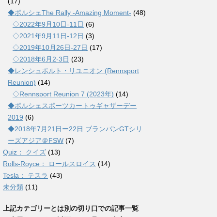
(17)
◆ポルシェThe Rally -Amazing Moment-
(48)
◇2022年9月10日-11日
(6)
◇2021年9月11日-12日
(3)
◇2019年10月26日-27日
(17)
◇2018年6月2-3日
(23)
◆レンシュポルト・リユニオン (Rennsport
Reunion)
(14)
◇Rennsport Reunion 7 (2023年)
(14)
◆ポルシェスポーツカートゥギャザーデー
2019
(6)
◆2018年7月21日ー22日 ブランパンGTシリ
ーズアジア＠FSW
(7)
Quiz： クイズ
(13)
Rolls-Royce： ロールスロイス
(14)
Tesla： テスラ
(43)
未分類
(11)
上記カテゴリーとは別の切り口での記事一覧