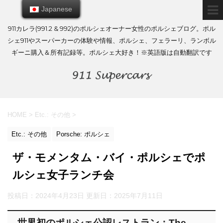
Japanese
Japanese
911カレラ(991.2 & 992)のポルシェオーナー女性のポルシェブログ。ポル
シェ911やスーパーカーの体験や情報、ポルシェ、フェラーリ、ランボル
ギーニ購入＆所有記録等。ポルシェ大好き！※英語版は自動翻訳です
HOME
>
Etc.: その他
>
Etc.: その他
Porsche: ポルシェ
ザ・モメンタム・バイ・ポルシェでポ
ルシェ女子ランチ会
投稿日：2024年4月23日 更新日：
2025年7月11日
世界初のポルシェ公認レストラン：The