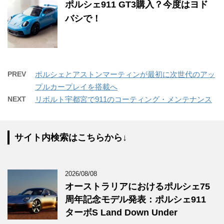
ポルシェ911 GT3購入？今度はヨド
バシで！
PREV
ポルシェとアストンマーティンが最初に次世代のアッ
プルカープレイを搭載へ
NEXT
リボルト宇都宮で911のコーティング・メンテナンス
サイト内検索はこちらから↓
2026/08/08
オーストラリアにおけるポルシェ75
周年記念モデル発表：ポルシェ911
ターボS Land Down Under