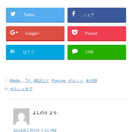
Twitter
シェア
Google+
Pocket
B!
はてブ
LINE
-
Media: TV、雑誌など
,
Porsche: ポルシェ
,
未分類
-
ポルシェ女子
よしのり
より:
2024年1月5日 1:51 PM