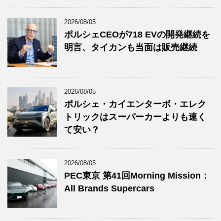
2026/08/05
ポルシェCEOが718 EVの開発継続を
明言、タイカンも当面は販売継続
2026/08/05
ポルシェ・カイエンターボ・エレク
トリックはスーパーカーよりも速く
て安い？
2026/08/05
PEC東京 第41回Morning Mission：
All Brands Supercars