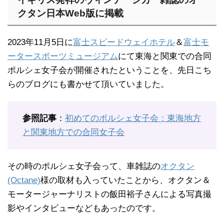
クタン日本Web版に掲載
2023年11月5日に
富士スピードウェイホテル
＆
富士モ
ータースポーツミュージアム
にて東海と関東での合同
ポルシェ女子会が開催されたということを、先日こち
らのブログにも書かせて頂いていました。
参照記事
：
初めてのポルシェ女子会：東海地方
と関東地方での合同女子会
その時のポルシェ女子会って、車雑誌の
オクタン
(Octane)
様の取材も入っていたことから、オクタン＆
モータージャーナリストの飯田裕子さんによる写真撮
影やインタビューなどもあったのです。