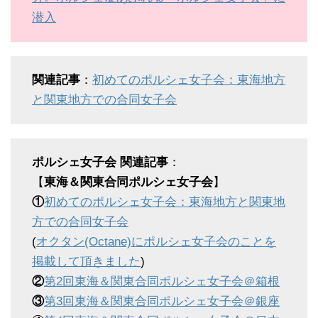
潜入
関連記事
：
初めてのポルシェ女子会：東海地方
と関東地方での合同女子会
ポルシェ女子会 関連記事
：
【
東海＆関東合同ポルシェ女子会
】
①
初めてのポルシェ女子会：東海地方と関東地
方での合同女子会
(
オクタン(Octane)にポルシェ女子会のことを
掲載して頂きました
)
②
第2回東海＆関東合同ポルシェ女子会＠箱根
③
第3回東海＆関東合同ポルシェ女子会＠銀座