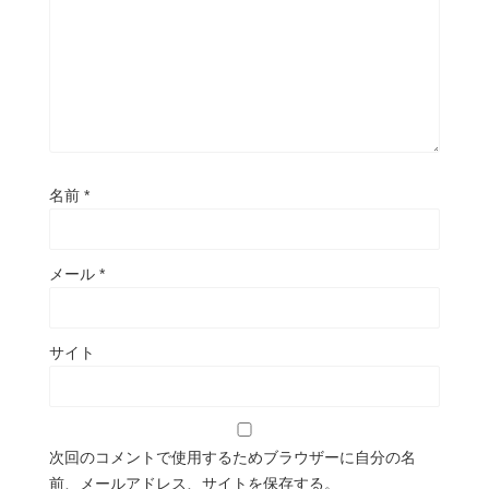
名前
*
メール
*
サイト
次回のコメントで使用するためブラウザーに自分の名
前、メールアドレス、サイトを保存する。