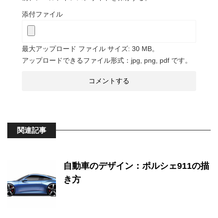
添付ファイル
最大アップロード ファイル サイズ: 30 MB。
アップロードできるファイル形式：jpg, png, pdf です。
関連記事
自動車のデザイン：ポルシェ911の描
き方