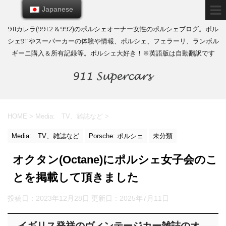
Japanese
Japanese
911カレラ(991.2 & 992)のポルシェオーナー女性のポルシェブログ。ポル
シェ911やスーパーカーの体験や情報、ポルシェ、フェラーリ、ランボル
ギーニ購入＆所有記録等。ポルシェ大好き！※英語版は自動翻訳です
HOME
>
Media: TV、雑誌など
>
Media: TV、雑誌など
Porsche: ポルシェ
未分類
オクタン(Octane)にポルシェ女子会のこ
とを掲載して頂きました
投稿日：2023年12月28日 更新日：
2025年7月11日
イギリス発祥のヴィンテージカー雑誌のオ