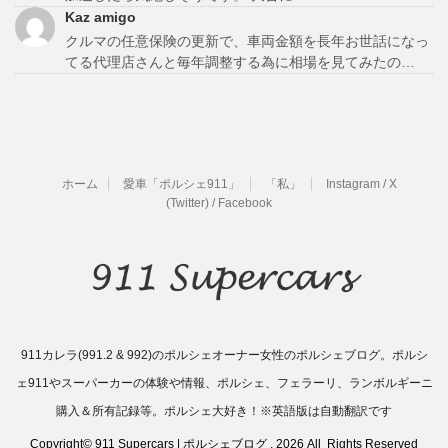
Kaz amigo
クルマの任意保険の更新で、車両金額を長年お世話になっ
てる代理店さんと毎年調整する為に相場を見てみたの…
ホーム
愛車「ポルシェ911」
「私」
Instagram / X
(Twitter) / Facebook
911カレラ(991.2 & 992)のポルシェオーナー女性のポルシェブログ。ポルシ
ェ911やスーパーカーの体験や情報、ポルシェ、フェラーリ、ランボルギーニ
購入＆所有記録等。ポルシェ大好き！※英語版は自動翻訳です
Copyright© 911 Supercars | ポルシェブログ , 2026 All Rights Reserved