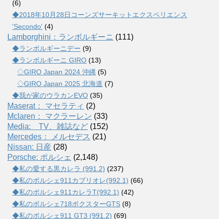
(6)
◆2018年10月28日コーンズサーキットエクスペリエンス
'Secondo'
(4)
Lamborghini：ランボルギーニ
(111)
◆ランボルギーニデー
(9)
◆ランボルギーニ GIRO
(13)
◇GIRO Japan 2024 沖縄
(5)
◇GIRO Japan 2025 北海道
(7)
◆我が家のウラカンEVO
(35)
Maserat： マセラティ
(2)
Mclaren： マクラーレン
(33)
Media: TV、雑誌など
(152)
Mercedes： メルセデス
(21)
Nissan: 日産
(28)
Porsche: ポルシェ
(2,148)
◆私の愛する黒カレラ (991.2)
(237)
◆私のポルシェ911カブリオレ(992.1)
(66)
◆私のポルシェ911カレラT(992.1)
(42)
◆私のポルシェ718ボクスターGTS
(8)
◆私のポルシェ911 GT3 (991.2)
(69)