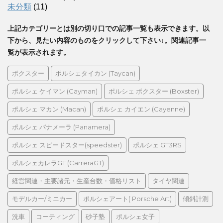
未分類
(11)
上記カテゴリーとは別の切り口での記事一覧も表示できます。以
下から、見たい内容のものをクリックして下さい↓。関連記事一
覧が表示されます。
ボクスター
ポルシェタイカン (Taycan)
ポルシェ ケイマン (Cayman)
ポルシェ ボクスター (Boxster)
ポルシェ マカン (Macan)
ポルシェ カイエン (Cayenne)
ポルシェ パナメーラ (Panamera)
ポルシェ スピードスター(speedster)
ポルシェ GT3RS
ポルシェカレラGT (CarreraGT)
経営関連・主要諸元・生産台数・価格リスト
タイヤ関連
モデルカー/ミニカー
ポルシェアート( Porsche Art)
傾斜計測
洗車
コーティング
砂子塾
ポルシェ女子