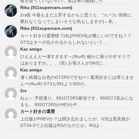
格を追っていないので、私は車の価格にう…
Rika (911supercars.com)
2rs様 今後もまだ上昇するかもと思うと、ついつい気軽に
乗れなくなってしまいそうな気もしますが(←私…
Rika (911supercars.com)
カート好きの還暦様 718はPHEV化が難しいのですね？？
GT3はターボ化されるかもしれないという…
Kaz amigo
ひええええ〜凄すぎます～(ΦωΦ) 確かに座りやすそうで
はありますが。。。(笑) お母さんがSNSに…
Kaz amigo
凄く綺麗なお色のGT2RSですね〜♪ 紫系好きには堪りませ
ん〜(ΦωΦ) GT3も991より992の…
2rs
ねぇ～.予想通り。991GT2RS最強です。993GT2並みにな
るも。 992GT2RSがHEVかP…
カート好きの還暦
上位版がPHEVか？は聞き忘れましたが、ICEは普及版が
GTS4.0で上位版はRSのものとか。RSは…