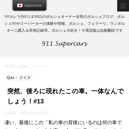
Japanese
Japanese
911カレラ(991.2 & 992)のポルシェオーナー女性のポルシェブログ。ポル
シェ911やスーパーカーの体験や情報、ポルシェ、フェラーリ、ランボル
ギーニ購入＆所有記録等。ポルシェ大好き！※英語版は自動翻訳です
HOME
>
Quiz： クイズ
>
Quiz： クイズ
突然、後ろに現れたこの車。一体なんで
しょう！#13
投稿日：
2021年1月31日
凄い、最後にこの「私の車の背後にいるのは何の車で