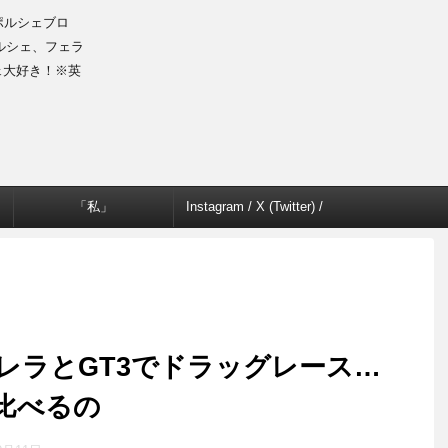
のポルシェブロ
ルシェ、フェラ
ェ大好き！※英
「私」
Instagram / X (Twitter) /
Facebook
カレラとGT3でドラッグレース…
比べるの