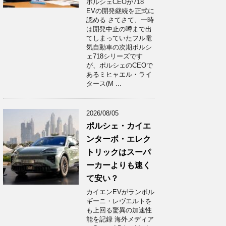
ポルシェCEOが718
EVの開発継続を正式に
認める さてさて、一時
は開発中止の噂まで出
てしまっていたフル電
気自動車の次期ポルシ
ェ718シリーズです
が、ポルシェのCEOで
あるミヒャエル・ライ
タース(M ...
2026/08/05
ポルシェ・カイエ
ンターボ・エレク
トリックはスーパ
ーカーよりも速く
て安い？
カイエンEVがランボル
ギーニ・レヴエルトを
も上回る驚異の加速性
能を記録 海外メディア