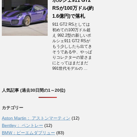
ポルシェ911 GT2
RSが100万ドル(約
1.6億円)で落札
911 GT2 RSとしては
初めての100万ドル超
え 992.2型の新しいポ
ルシェ911 GT2 RSが
もう少ししたら出てき
そうである中、やっぱ
りコレクターの皆さま
にとってはまだまだ
991世代モデルの ...
人気記事 (過去30日間の1～20位)
カテゴリー
Aston Martin： アストンマーティン
(12)
Bentley： ベントレー
(12)
BMW：ビーエムダブリュー
(83)