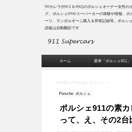
911カレラ(991.2 & 992)のポルシェオーナー女性
グ。ポルシェ911やスーパーカーの体験や情報、ポ
ーリ、ランボルギーニ購入＆所有記録等。ポルシ
語版は自動翻訳です
ホーム
愛車「ポルシェ911」
HOME
>
Porsche: ポルシェ
>
Porsche: ポルシェ
ポルシェ911の素
って、え、その2台