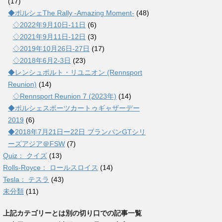
(17)
◆ポルシェThe Rally -Amazing Moment-
(48)
◇2022年9月10日-11日
(6)
◇2021年9月11日-12日
(3)
◇2019年10月26日-27日
(17)
◇2018年6月2-3日
(23)
◆レンシュポルト・リユニオン (Rennsport
Reunion)
(14)
◇Rennsport Reunion 7 (2023年)
(14)
◆ポルシェスポーツカートゥギャザーデー
2019
(6)
◆2018年7月21日ー22日 ブランパンGTシリ
ーズアジア＠FSW
(7)
Quiz： クイズ
(13)
Rolls-Royce： ロールスロイス
(14)
Tesla： テスラ
(43)
未分類
(11)
上記カテゴリーとは別の切り口での記事一覧