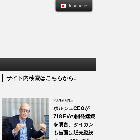
Japanese
Japanese
サイト内検索はこちらから↓
2026/08/05
ポルシェCEOが
718 EVの開発継続
を明言、タイカン
も当面は販売継続