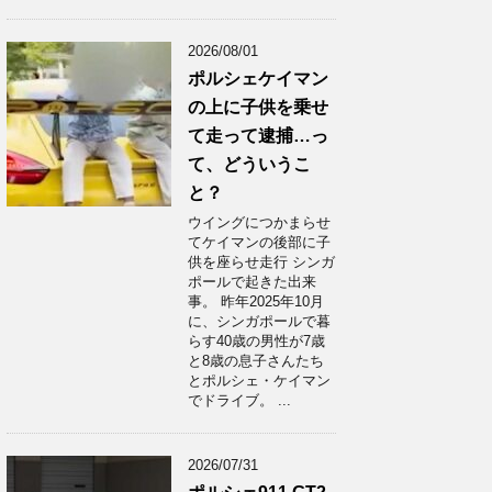
2026/08/01
ポルシェケイマン
の上に子供を乗せ
て走って逮捕…っ
て、どういうこ
と？
ウイングにつかまらせ
てケイマンの後部に子
供を座らせ走行 シンガ
ポールで起きた出来
事。 昨年2025年10月
に、シンガポールで暮
らす40歳の男性が7歳
と8歳の息子さんたち
とポルシェ・ケイマン
でドライブ。 ...
2026/07/31