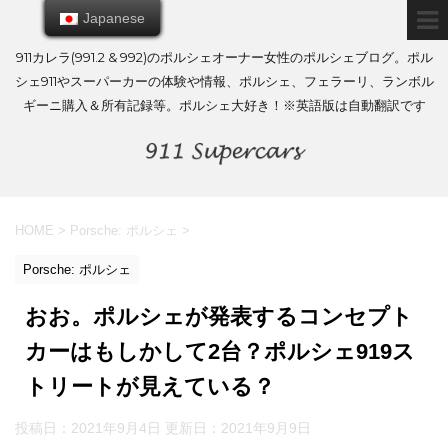
Japanese
Japanese
911カレラ(991.2 & 992)のポルシェオーナー女性のポルシェブログ。ポル
シェ911やスーパーカーの体験や情報、ポルシェ、フェラーリ、ランボル
ギーニ購入＆所有記録等。ポルシェ大好き！※英語版は自動翻訳です
HOME
>
Porsche: ポルシェ
>
Porsche: ポルシェ
おお。ポルシェが発表するコンセプト
カーはもしかして2台？ポルシェ919ス
トリートが見えている？
投稿日：2021年9月4日 更新日：
2021年9月9日