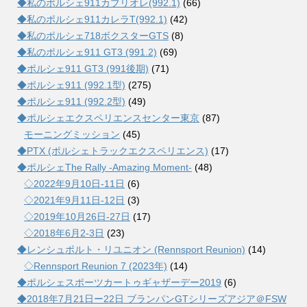
◆私のポルシェ911カブリオレ(992.1)
(66)
◆私のポルシェ911カレラT(992.1)
(42)
◆私のポルシェ718ボクスターGTS
(8)
◆私のポルシェ911 GT3 (991.2)
(69)
◆ポルシェ911 GT3 (991後期)
(71)
◆ポルシェ911 (992.1型)
(275)
◆ポルシェ911 (992.2型)
(49)
◆ポルシェエクスペリエンスセンター東京
(87)
モーニングミッション
(45)
◆PTX (ポルシェトラックエクスペリエンス)
(17)
◆ポルシェThe Rally -Amazing Moment-
(48)
◇2022年9月10日-11日
(6)
◇2021年9月11日-12日
(3)
◇2019年10月26日-27日
(17)
◇2018年6月2-3日
(23)
◆レンシュポルト・リユニオン (Rennsport Reunion)
(14)
◇Rennsport Reunion 7 (2023年)
(14)
◆ポルシェスポーツカートゥギャザーデー2019
(6)
◆2018年7月21日ー22日 ブランパンGTシリーズアジア＠FSW