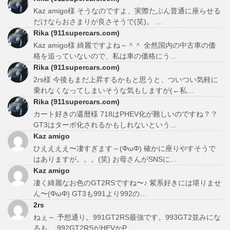
Kaz amigo様 そうなのですよ、実際たぶん普通に座らせる
だけならおさまりが良さそうで(笑)。 …
Rika (911supercars.com)
Kaz amigo様 綺麗ですよね～＾＾ 全然国内の中古車の価
格を追っていないので、私は車の価格にう…
Rika (911supercars.com)
2rs様 今後もまだ上昇するかもと思うと、ついつい気軽に
乗れなくなってしまいそうな気もしますが(←私…
Rika (911supercars.com)
カート好きの還暦様 718はPHEV化が難しいのですね？？
GT3はターボ化されるかもしれないという…
Kaz amigo
ひええええ〜凄すぎます～(ΦωΦ) 確かに座りやすそうで
はありますが。。。(笑) お母さんがSNSに…
Kaz amigo
凄く綺麗なお色のGT2RSですね〜♪ 紫系好きには堪りませ
ん〜(ΦωΦ) GT3も991より992の…
2rs
ねぇ～.予想通り。991GT2RS最強です。993GT2並みにな
るも。 992GT2RSがHEVかP…