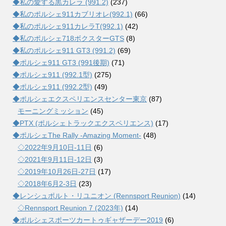
◆私の愛する黒カレラ (991.2)
(237)
◆私のポルシェ911カブリオレ(992.1)
(66)
◆私のポルシェ911カレラT(992.1)
(42)
◆私のポルシェ718ボクスターGTS
(8)
◆私のポルシェ911 GT3 (991.2)
(69)
◆ポルシェ911 GT3 (991後期)
(71)
◆ポルシェ911 (992.1型)
(275)
◆ポルシェ911 (992.2型)
(49)
◆ポルシェエクスペリエンスセンター東京
(87)
モーニングミッション
(45)
◆PTX (ポルシェトラックエクスペリエンス)
(17)
◆ポルシェThe Rally -Amazing Moment-
(48)
◇2022年9月10日-11日
(6)
◇2021年9月11日-12日
(3)
◇2019年10月26日-27日
(17)
◇2018年6月2-3日
(23)
◆レンシュポルト・リユニオン (Rennsport Reunion)
(14)
◇Rennsport Reunion 7 (2023年)
(14)
◆ポルシェスポーツカートゥギャザーデー2019
(6)