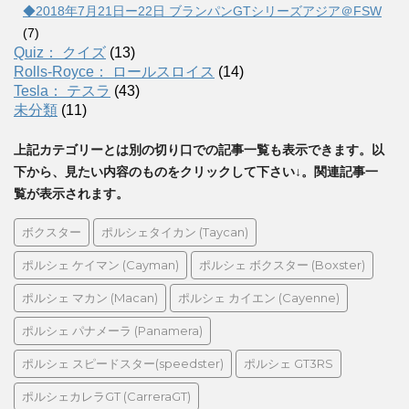
◆2018年7月21日ー22日 ブランパンGTシリーズアジア＠FSW
(7)
Quiz： クイズ
(13)
Rolls-Royce： ロールスロイス
(14)
Tesla： テスラ
(43)
未分類
(11)
上記カテゴリーとは別の切り口での記事一覧も表示できます。以
下から、見たい内容のものをクリックして下さい↓。関連記事一
覧が表示されます。
ボクスター
ポルシェタイカン (Taycan)
ポルシェ ケイマン (Cayman)
ポルシェ ボクスター (Boxster)
ポルシェ マカン (Macan)
ポルシェ カイエン (Cayenne)
ポルシェ パナメーラ (Panamera)
ポルシェ スピードスター(speedster)
ポルシェ GT3RS
ポルシェカレラGT (CarreraGT)