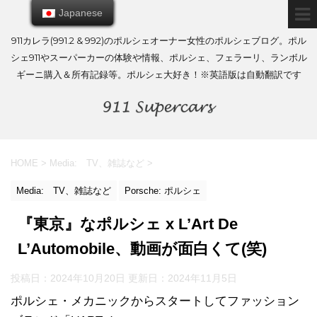
Japanese
Japanese
911カレラ(991.2 & 992)のポルシェオーナー女性のポルシェブログ。ポル
シェ911やスーパーカーの体験や情報、ポルシェ、フェラーリ、ランボル
ギーニ購入＆所有記録等。ポルシェ大好き！※英語版は自動翻訳です
HOME
>
Media: TV、雑誌など
>
Media: TV、雑誌など
Porsche: ポルシェ
『東京』なポルシェ x L’Art De
L’Automobile、動画が面白くて(笑)
投稿日：2024年10月20日 更新日：
2024年11月5日
ポルシェ・メカニックからスタートしてファッション