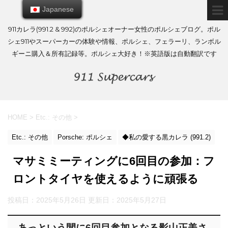
Japanese
Japanese
911カレラ(991.2 & 992)のポルシェオーナー女性のポルシェブログ。ポル
シェ911やスーパーカーの体験や情報、ポルシェ、フェラーリ、ランボル
ギーニ購入＆所有記録等。ポルシェ大好き！※英語版は自動翻訳です
HOME
>
Etc.: その他
>
Etc.: その他
Porsche: ポルシェ
◆私の愛する黒カレラ (991.2)
マサミミーティングに6回目の参加：フ
ロントタイヤを使えるように頑張る
投稿日：2025年5月26日 更新日：
2025年5月27日
あっという間に6回目参加となる影山正美さ