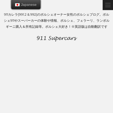
Japanese
Japanese
911カレラ(991.2 & 992)のポルシェオーナー女性のポルシェブログ。ポル
シェ911やスーパーカーの体験や情報、ポルシェ、フェラーリ、ランボル
ギーニ購入＆所有記録等。ポルシェ大好き！※英語版は自動翻訳です