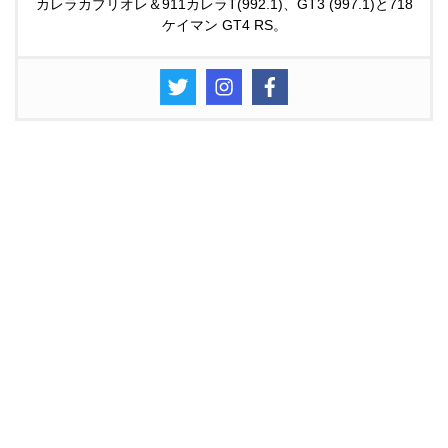
カレラカブリオレ＆911カレラT(992.1)、GT3 (997.1)と718
ケイマン GT4 RS。