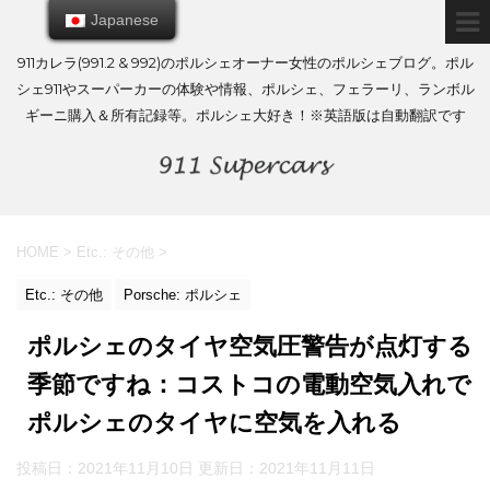
Japanese
Japanese
911カレラ(991.2 & 992)のポルシェオーナー女性のポルシェブログ。ポル
シェ911やスーパーカーの体験や情報、ポルシェ、フェラーリ、ランボル
ギーニ購入＆所有記録等。ポルシェ大好き！※英語版は自動翻訳です
HOME
>
Etc.: その他
>
Etc.: その他
Porsche: ポルシェ
ポルシェのタイヤ空気圧警告が点灯する
季節ですね：コストコの電動空気入れで
ポルシェのタイヤに空気を入れる
投稿日：2021年11月10日 更新日：
2021年11月11日