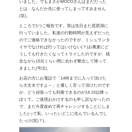
いました。でもまさかMOCOさんはまだだった
とは…なんだか先に使ってしまってすみません
(笑)。
ところで1つご報告です。実は先日また琵琶湖に
行っていました。私達の行動時間が見えずだった
のでご連絡できなかったのですが、ミシュランタ
イヤでなければ行ってはいけない(？)お蕎麦にど
うしても行きたくなってトライしたのですが、残
念ながら15分くらい間に合わず断念して帰って
きました(号泣)。
お店の方にお電話で「14時までに入って頂けた
ら大丈夫ですよ～」と優しく言って頂けたのです
が、どう頑張っても到着できるのが14:15以降っ
ぽくて。ご迷惑おかけするのも申し訳なかったの
で、まだ今度改めて再チャレンジすることにしま
した(って私、いったいどこに住んでいるんでし
たっけ(笑)？)。