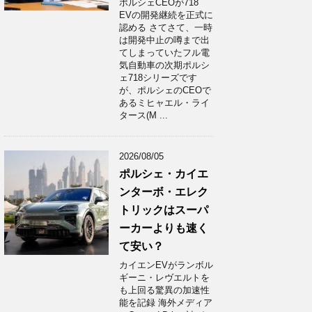
ポルシェCEOが718
EVの開発継続を正式に
認める さてさて、一時
は開発中止の噂まで出
てしまっていたフル電
気自動車の次期ポルシ
ェ718シリーズです
が、ポルシェのCEOで
あるミヒャエル・ライ
タース(M ...
2026/08/05
ポルシェ・カイエ
ンターボ・エレク
トリックはスーパ
ーカーよりも速く
て安い？
カイエンEVがランボル
ギーニ・レヴエルトを
も上回る驚異の加速性
能を記録 海外メディア