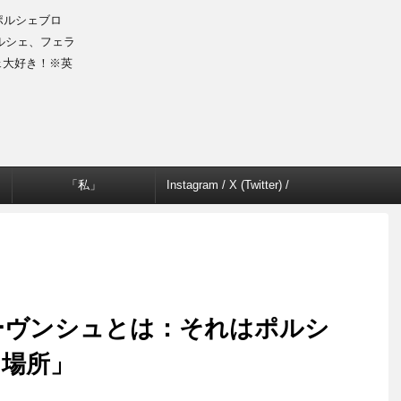
のポルシェブロ
ルシェ、フェラ
ェ大好き！※英
「私」
Instagram / X (Twitter) /
Facebook
ーヴンシュとは：それはポルシ
う場所」