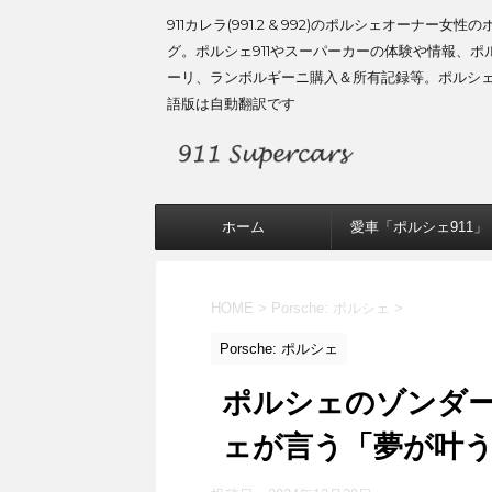
911カレラ(991.2 & 992)のポルシェオーナー女性
グ。ポルシェ911やスーパーカーの体験や情報、ポ
ーリ、ランボルギーニ購入＆所有記録等。ポルシ
語版は自動翻訳です
ホーム
愛車「ポルシェ911」
HOME
>
Porsche: ポルシェ
>
Porsche: ポルシェ
ポルシェのゾンダ
ェが言う「夢が叶