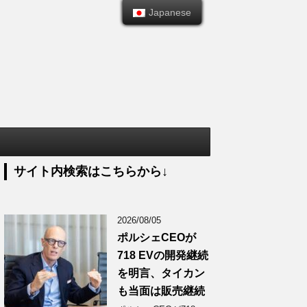
Japanese
Japanese
サイト内検索はこちらから↓
2026/08/05
ポルシェCEOが
718 EVの開発継続
を明言、タイカン
も当面は販売継続