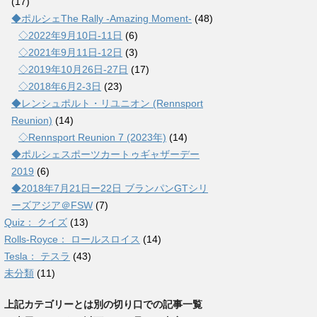
(17)
◆ポルシェThe Rally -Amazing Moment-
(48)
◇2022年9月10日-11日
(6)
◇2021年9月11日-12日
(3)
◇2019年10月26日-27日
(17)
◇2018年6月2-3日
(23)
◆レンシュポルト・リユニオン (Rennsport
Reunion)
(14)
◇Rennsport Reunion 7 (2023年)
(14)
◆ポルシェスポーツカートゥギャザーデー
2019
(6)
◆2018年7月21日ー22日 ブランパンGTシリ
ーズアジア＠FSW
(7)
Quiz： クイズ
(13)
Rolls-Royce： ロールスロイス
(14)
Tesla： テスラ
(43)
未分類
(11)
上記カテゴリーとは別の切り口での記事一覧