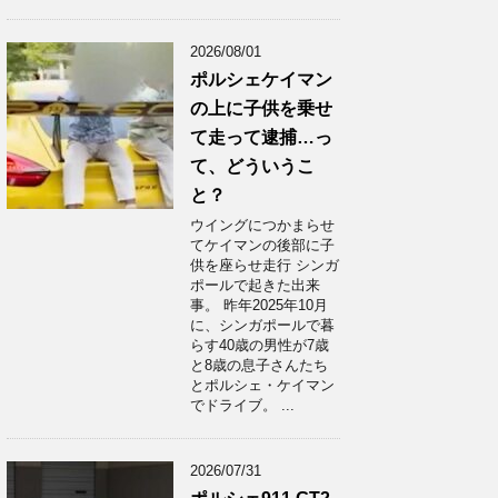
2026/08/01
ポルシェケイマン
の上に子供を乗せ
て走って逮捕…っ
て、どういうこ
と？
ウイングにつかまらせ
てケイマンの後部に子
供を座らせ走行 シンガ
ポールで起きた出来
事。 昨年2025年10月
に、シンガポールで暮
らす40歳の男性が7歳
と8歳の息子さんたち
とポルシェ・ケイマン
でドライブ。 ...
2026/07/31