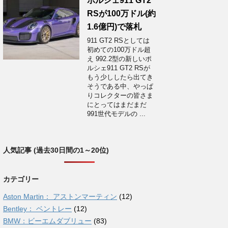
ポルシェ911 GT2
RSが100万ドル(約
1.6億円)で落札
911 GT2 RSとしては
初めての100万ドル超
え 992.2型の新しいポ
ルシェ911 GT2 RSが
もう少ししたら出てき
そうである中、やっぱ
りコレクターの皆さま
にとってはまだまだ
991世代モデルの ...
人気記事 (過去30日間の1～20位)
カテゴリー
Aston Martin： アストンマーティン
(12)
Bentley： ベントレー
(12)
BMW：ビーエムダブリュー
(83)